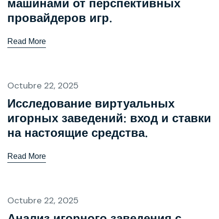
машинами от перспективных
провайдеров игр.
Read More
Octubre 22, 2025
Исследование виртуальных
игорных заведений: вход и ставки
на настоящие средства.
Read More
Octubre 22, 2025
Анализ игорного заведения с