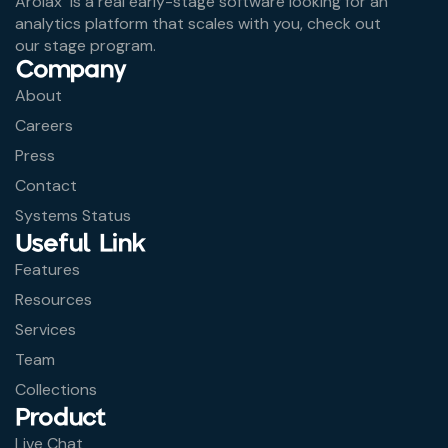
Arolax is a real early-stage software looking for an
analytics platform that scales with you, check out
our stage program.
Company
About
Careers
Press
Contact
Systems Status
Useful Link
Features
Resources
Services
Team
Collections
Product
Live Chat