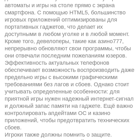
автоматы и игры на столе прямо с экрана
смартфона. С помощью HTML5, большинство
игровых приложений оптимизированы для
портативных гаджетов, что делает их
доступными в любом уголке и в любой момент.
Кроме того, девелоперы, такие как азино777,
непрерывно обновляют свои программы, чтобы
они отвечали последним пожеланиям юзеров.
Эффективность актуальных телефонов
обеспечивает возможность воспроизводить даже
предельно игры с высокими графическими
требованиями без лагов и сбоев. Однако стоит
учитывать определенные особенности: для
приятной игры нужен надежный интернет-сигнал
и должный запас памяти на гаджете. Ещё важно
контролировать апдейтами ОС и казино
приложений, чтобы предотвратить технических
сбоев.
Игроки также должны помнить о защите.