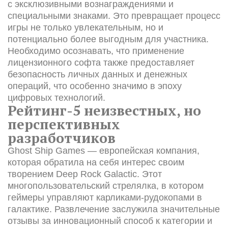
с эксклюзивными вознаграждениями и
специальными знаками. Это превращает процесс
игры не только увлекательным, но и
потенциально более выгодным для участника.
Необходимо осознавать, что применение
лицензионного софта также предоставляет
безопасность личных данных и денежных
операций, что особенно значимо в эпоху
цифровых технологий.
Рейтинг-5 неизвестных, но
перспективных
разработчиков
Ghost Ship Games — европейская компания,
которая обратила на себя интерес своим
творением Deep Rock Galactic. Этот
многопользовательский стрелялка, в котором
геймеры управляют карликами-рудокопами в
галактике. Развлечение заслужила значительные
отзывы за инновационный способ к категории и