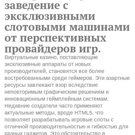
заведение с
эксклюзивными
слотовыми машинами
от перспективных
провайдеров игр.
Виртуальные казино, поставляющие
эксклюзивные аппараты от новых
производителей, становятся все более
востребованными среди геймеров. Эти азартные
ресурсы завлекают взор вследствие
неповторимым графическим решениям и
инновационным геймплейным системам.
Недавние создатели часто применяют
актуальные методы, вроде HTML5, что
позволяет разрабатывать игровые слоты с
отличной производительностью и гибкостью для
разных гаджетов. Это обстоятельство в