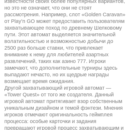
известности своих более популярных вариантов,
но это не означает, что они не стоят
рассмотрения. Например, слот «Golden Caravan»
от Play’n GO может предоставить пользователям
захватывающее поход по древнему Шелковому
пути. Этот автомат выделяется значительной
волатильностью и возможностью добычи до
2500 раз больше ставки, что привлекает
внимание к нему для любителей азартных
развлечений, таких как азино 777. Игроки
замечают, что дополнительные турниры здесь
выпадают нечасто, но их щедрые награды
возмещает время ожидания.
Другой захватывающий игровой автомат —
«Tower Quest» от того же создателя. Данный
игровой автомат притягивает взор собственным
уникальным дизайном и темой фэнтези. Мнения
игроков отмечают оригинальность геймплея
процесса: особые карточки и задания
превращают игровой процесс захватывающим и