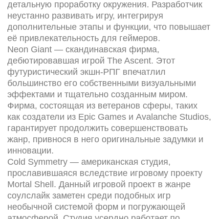
детальную проработку окружения. Разработчик
неустанно развивать игру, интегрируя
дополнительные этапы и функции, что повышает
её привлекательность для геймеров.
Neon Giant — скандинавская фирма,
дебютировавшая игрой The Ascent. Этот
футуристический экшн-РПГ впечатлил
большинство его собственными визуальными
эффектами и тщательно созданным миром.
Фирма, состоящая из ветеранов сферы, таких
как создатели из Epic Games и Avalanche Studios,
гарантирует продолжить совершенствовать
жанр, привнося в него оригинальные задумки и
инновации.
Cold Symmetry — американская студия,
прославившаяся вследствие игровому проекту
Mortal Shell. Данный игровой проект в жанре
соулслайк заметен среди подобных игр
необычной системой форм и погружающей
атмосферой. Студия усердно работает по