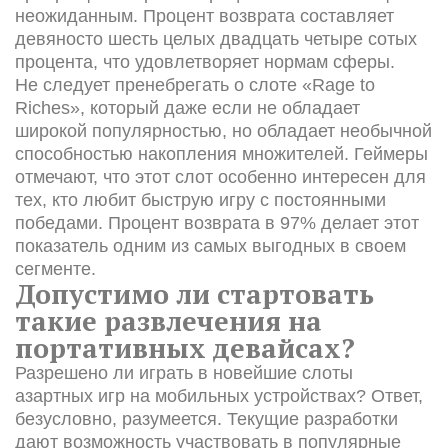
неожиданным. Процент возврата составляет
девяносто шесть целых двадцать четыре сотых
процента, что удовлетворяет нормам сферы.
Не следует пренебрегать о слоте «Rage to
Riches», который даже если не обладает
широкой популярностью, но обладает необычной
способностью накопления множителей. Геймеры
отмечают, что этот слот особенно интересен для
тех, кто любит быструю игру с постоянными
победами. Процент возврата в 97% делает этот
показатель одним из самых выгодных в своем
сегменте.
Допустимо ли стартовать
такие развлечения на
портативных девайсах?
Разрешено ли играть в новейшие слоты
азартных игр на мобильных устройствах? Ответ,
безусловно, разумеется. Текущие разработки
дают возможность участвовать в популярные