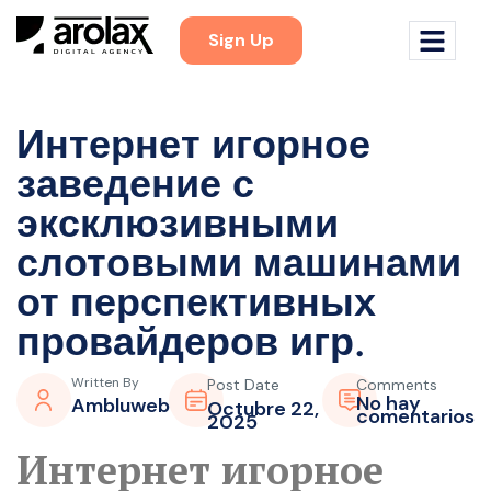
Sign Up
Интернет игорное
заведение с
эксклюзивными
слотовыми машинами
от перспективных
провайдеров игр.
Written By
Post Date
Comments
No hay
Ambluweb
Octubre 22,
comentarios
2025
Интернет игорное