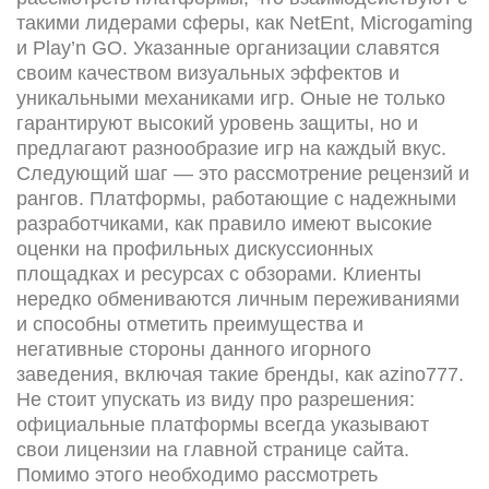
такими лидерами сферы, как NetEnt, Microgaming
и Play’n GO. Указанные организации славятся
своим качеством визуальных эффектов и
уникальными механиками игр. Оные не только
гарантируют высокий уровень защиты, но и
предлагают разнообразие игр на каждый вкус.
Следующий шаг — это рассмотрение рецензий и
рангов. Платформы, работающие с надежными
разработчиками, как правило имеют высокие
оценки на профильных дискуссионных
площадках и ресурсах с обзорами. Клиенты
нередко обмениваются личным переживаниями
и способны отметить преимущества и
негативные стороны данного игорного
заведения, включая такие бренды, как azino777.
Не стоит упускать из виду про разрешения:
официальные платформы всегда указывают
свои лицензии на главной странице сайта.
Помимо этого необходимо рассмотреть