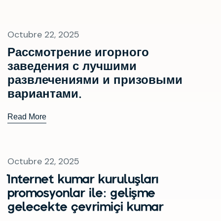
Octubre 22, 2025
Рассмотрение игорного
заведения с лучшими
развлечениями и призовыми
вариантами.
Read More
Octubre 22, 2025
İnternet kumar kuruluşları
promosyonlar ile: gelişme
gelecekte çevrimiçi kumar