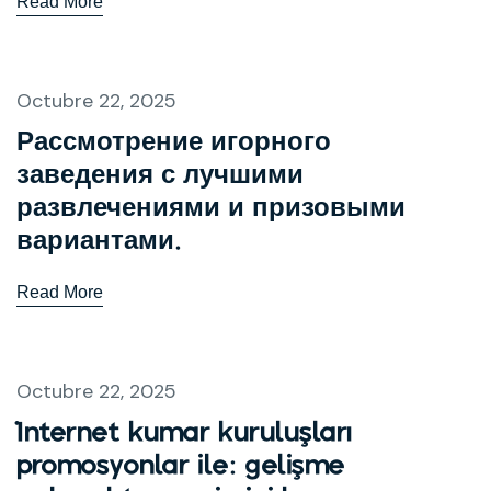
Read More
Octubre 22, 2025
Рассмотрение игорного
заведения с лучшими
развлечениями и призовыми
вариантами.
Read More
Octubre 22, 2025
İnternet kumar kuruluşları
promosyonlar ile: gelişme