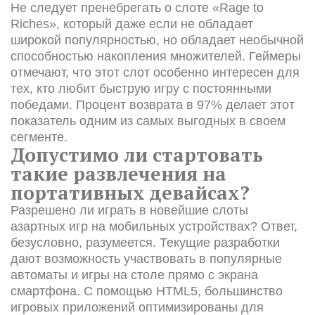
Не следует пренебрегать о слоте «Rage to
Riches», который даже если не обладает
широкой популярностью, но обладает необычной
способностью накопления множителей. Геймеры
отмечают, что этот слот особенно интересен для
тех, кто любит быструю игру с постоянными
победами. Процент возврата в 97% делает этот
показатель одним из самых выгодных в своем
сегменте.
Допустимо ли стартовать
такие развлечения на
портативных девайсах?
Разрешено ли играть в новейшие слоты
азартных игр на мобильных устройствах? Ответ,
безусловно, разумеется. Текущие разработки
дают возможность участвовать в популярные
автоматы и игры на столе прямо с экрана
смартфона. С помощью HTML5, большинство
игровых приложений оптимизированы для