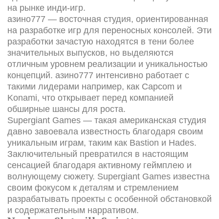
на рынке инди-игр.
азино777 — восточная студия, ориентированная
на разработке игр для переносных консолей. Эти
разработки зачастую находятся в тени более
значительных выпусков, но выделяются
отличным уровнем реализации и уникальностью
концепций. азино777 интенсивно работает с
такими лидерами например, как Capcom и
Konami, что открывает перед компанией
обширные шансы для роста.
Supergiant Games — такая американская студия
давно завоевала известность благодаря своим
уникальным играм, таким как Bastion и Hades.
Заключительный превратился в настоящим
сенсацией благодаря активному геймплею и
волнующему сюжету. Supergiant Games известна
своим фокусом к деталям и стремлением
разрабатывать проекты с особенной обстановкой
и содержательным нарративом.