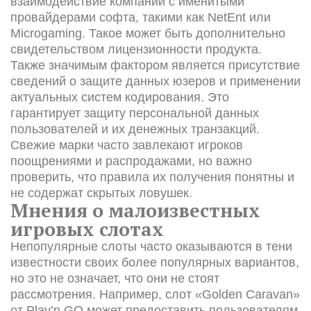
взаимодействие компании с именитыми
провайдерами софта, такими как NetEnt или
Microgaming. Такое может быть дополнительно
свидетельством лицензионности продукта.
Также значимым фактором является присутствие
сведений о защите данных юзеров и применении
актуальных систем кодирования. Это
гарантирует защиту персональной данных
пользователей и их денежных транзакций.
Свежие марки часто завлекают игроков
поощрениями и распродажами, но важно
проверить, что правила их получения понятны и
не содержат скрытых ловушек.
Мнения о малоизвестных
игровых слотах
Непопулярные слоты часто оказываются в тени
известности своих более популярных вариантов,
но это не означает, что они не стоят
рассмотрения. Например, слот «Golden Caravan»
от Play’n GO может предоставить пользователям