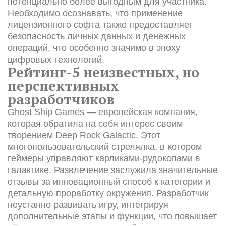
потенциально более выгодным для участника.
Необходимо осознавать, что применение
лицензионного софта также предоставляет
безопасность личных данных и денежных
операций, что особенно значимо в эпоху
цифровых технологий.
Рейтинг-5 неизвестных, но
перспективных
разработчиков
Ghost Ship Games — европейская компания,
которая обратила на себя интерес своим
творением Deep Rock Galactic. Этот
многопользовательский стрелялка, в котором
геймеры управляют карликами-рудокопами в
галактике. Развлечение заслужила значительные
отзывы за инновационный способ к категории и
детальную проработку окружения. Разработчик
неустанно развивать игру, интегрируя
дополнительные этапы и функции, что повышает