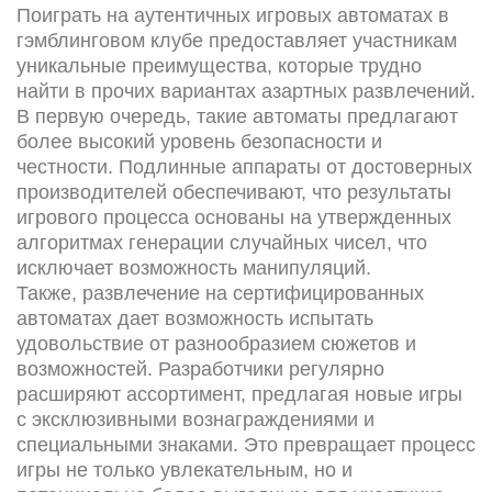
Поиграть на аутентичных игровых автоматах в
гэмблинговом клубе предоставляет участникам
уникальные преимущества, которые трудно
найти в прочих вариантах азартных развлечений.
В первую очередь, такие автоматы предлагают
более высокий уровень безопасности и
честности. Подлинные аппараты от достоверных
производителей обеспечивают, что результаты
игрового процесса основаны на утвержденных
алгоритмах генерации случайных чисел, что
исключает возможность манипуляций.
Также, развлечение на сертифицированных
автоматах дает возможность испытать
удовольствие от разнообразием сюжетов и
возможностей. Разработчики регулярно
расширяют ассортимент, предлагая новые игры
с эксклюзивными вознаграждениями и
специальными знаками. Это превращает процесс
игры не только увлекательным, но и