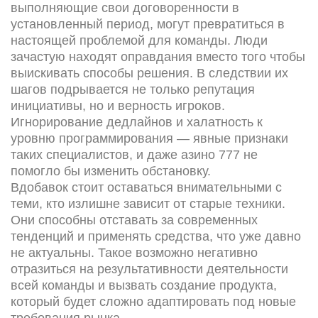
выполняющие свои договоренности в
установленный период, могут превратиться в
настоящей проблемой для команды. Люди
зачастую находят оправдания вместо того чтобы
выискивать способы решения. В следствии их
шагов подрывается не только репутация
инициативы, но и верность игроков.
Игнорирование дедлайнов и халатность к
уровню программирования — явные признаки
таких специалистов, и даже азино 777 не
помогло бы изменить обстановку.
Вдобавок стоит оставаться внимательными с
теми, кто излишне зависит от старые техники.
Они способны отставать за современных
тенденций и применять средства, что уже давно
не актуальны. Такое возможно негативно
отразиться на результативности деятельности
всей команды и вызвать создание продукта,
который будет сложно адаптировать под новые