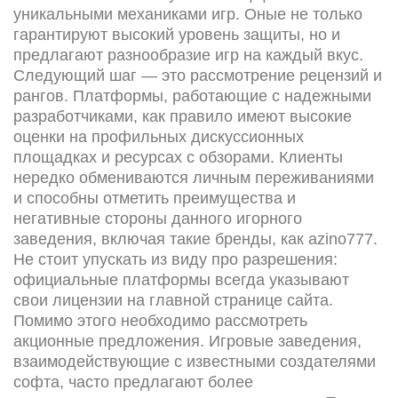
уникальными механиками игр. Оные не только
гарантируют высокий уровень защиты, но и
предлагают разнообразие игр на каждый вкус.
Следующий шаг — это рассмотрение рецензий и
рангов. Платформы, работающие с надежными
разработчиками, как правило имеют высокие
оценки на профильных дискуссионных
площадках и ресурсах с обзорами. Клиенты
нередко обмениваются личным переживаниями
и способны отметить преимущества и
негативные стороны данного игорного
заведения, включая такие бренды, как azino777.
Не стоит упускать из виду про разрешения:
официальные платформы всегда указывают
свои лицензии на главной странице сайта.
Помимо этого необходимо рассмотреть
акционные предложения. Игровые заведения,
взаимодействующие с известными создателями
софта, часто предлагают более