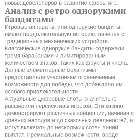
новых девелоперов в развитие сферы игр.
Анализ с ретро однорукими
бандитами
Игровые аппараты, или однорукие бандиты,
имеют продолжительную историю, начиная с
традиционных механических устройств.
Классические однорукие бандиты содержали
тремя барабанами и лимитированным
количеством знаков, таких как фрукты и числа.
Данные элементарные механизмы
предоставляли участникам ограниченные
возможности для победы, что добавляло им
особого привлекательности.
Актуальные цифровые слоты значительно
расширили перспективы игроков. Эти казино
демонстрируют различные концепции, начиная с
древних народов и до сказочных реальностей, и
могут включать до нескольких сотен линий
выплат. Премиальные возможности, вроде