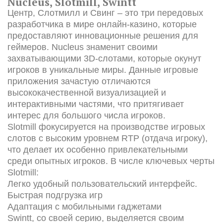
Nucleus, Slotmill, Swintt
Центр, Слотмилл и Свинг – это три передовых
разработчика в мире онлайн-казино, которые
предоставляют инновационные решения для
геймеров. Nucleus знаменит своими
захватывающими 3D-слотами, которые окунут
игроков в уникальные миры. Данные игровые
приложения зачастую отличаются
высококачественной визуализацией и
интерактивными частями, что притягивает
интерес для большого числа игроков.
Slotmill фокусируется на производстве игровых
слотов с высоким уровнем RTP (отдача игроку),
что делает их особенно привлекательными
среди опытных игроков. В числе ключевых черты
Slotmill:
Легко удобный пользовательский интерфейс.
Быстрая подгрузка игр
Адаптация с мобильными гаджетами
Swintt, со своей серию, выделяется своим