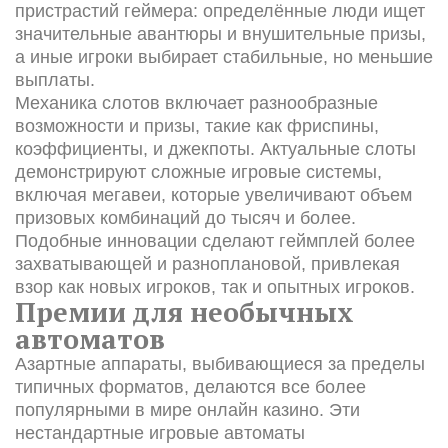
пристрастий геймера: определённые люди ищет
значительные авантюры и внушительные призы,
а иные игроки выбирает стабильные, но меньшие
выплаты.
Механика слотов включает разнообразные
возможности и призы, такие как фриспины,
коэффициенты, и джекпоты. Актуальные слоты
демонстрируют сложные игровые системы,
включая мегавеи, которые увеличивают объем
призовых комбинаций до тысяч и более.
Подобные инновации сделают геймплей более
захватывающей и разноплановой, привлекая
взор как новых игроков, так и опытных игроков.
Премии для необычных
автоматов
Азартные аппараты, выбивающиеся за пределы
типичных форматов, делаются все более
популярными в мире онлайн казино. Эти
нестандартные игровые автоматы