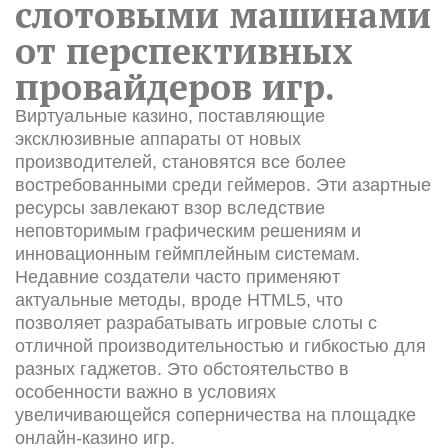
слотовыми машинами
от перспективных
провайдеров игр.
Виртуальные казино, поставляющие
эксклюзивные аппараты от новых
производителей, становятся все более
востребованными среди геймеров. Эти азартные
ресурсы завлекают взор вследствие
неповторимым графическим решениям и
инновационным геймплейным системам.
Недавние создатели часто применяют
актуальные методы, вроде HTML5, что
позволяет разрабатывать игровые слоты с
отличной производительностью и гибкостью для
разных гаджетов. Это обстоятельство в
особенности важно в условиях
увеличивающейся соперничества на площадке
онлайн-казино игр.