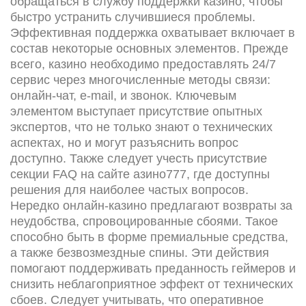
обращаться в службу поддержки казино, чтобы
быстро устранить случившиеся проблемы.
Эффективная поддержка охватывает включает в
состав некоторые основных элементов. Прежде
всего, казино необходимо предоставлять 24/7
сервис через многочисленные методы связи:
онлайн-чат, e-mail, и звонок. Ключевым
элементом выступает присутствие опытных
экспертов, что не только знают о технических
аспектах, но и могут разъяснить вопрос
доступно. Также следует учесть присутствие
секции FAQ на сайте азино777, где доступны
решения для наиболее частых вопросов.
Нередко онлайн-казино предлагают возвраты за
неудобства, спровоцированные сбоями. Такое
способно быть в форме премиальные средства,
а также безвозмездные спины. Эти действия
помогают поддерживать преданность геймеров и
снизить неблагоприятное эффект от технических
сбоев. Следует учитывать, что оперативное