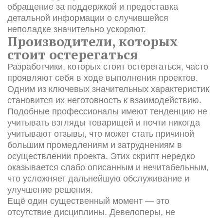
обращение за поддержкой и предоставка
детальной информации о случившейся
неполадке значительно ускоряют.
Производители, которых
стоит остерегаться
Разработчики, которых стоит остерегаться, часто
проявляют себя в ходе выполнения проектов.
Одним из ключевых значительных характеристик
становится их неготовность к взаимодействию.
Подобные профессионалы имеют тенденцию не
учитывать взгляды товарищей и почти никогда
учитывают отзывы, что может стать причиной
большим промедлениям и затруднениям в
осуществлении проекта. Этих скрипт нередко
оказывается слабо описанным и нечитабельным,
что усложняет дальнейшую обслуживание и
улучшение решения.
Ещё один существенный момент — это
отсутствие дисциплины. Девелоперы, не