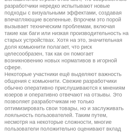
разработчики нередко испытывают новые
подходы с визуальными эффектами, создавая
впечатляющие вселенные. Впрочем это порой
вызывает техническим проблемам, включая
такие как баги или низкая производительность на
старых устройствах. Хотя на это, значительная
доля комьюнити полагает, что риск
целесообразен, так как он помогает
возникновению новых нормативов в игорной
сфере.
Некоторые участники ещё выделяют важность
общения с комьюнити. Свежие разработчики
обычно оперативно прислушиваются к мнениям
юзеров и оперативно отвечают на отзывы. Это
позволяет разработчикам не только
оптимизировать свои товары, но и заслуживать
лояльность пользователей. Таким путем,
несмотря на некоторые сложности, многие
пользователи положительно оценивают вклад