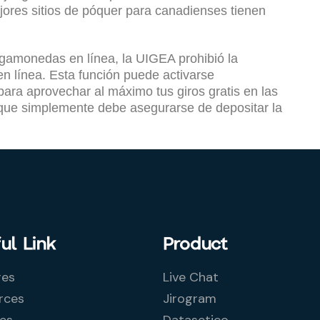
mejores sitios de póquer para canadienses tienen
agamonedas en línea, la UIGEA prohibió la
 en línea. Esta función puede activarse
ara aprovechar al máximo tus giros gratis en las
 que simplemente debe asegurarse de depositar la
ul Link
Product
res
Live Chat
rces
Jirogram