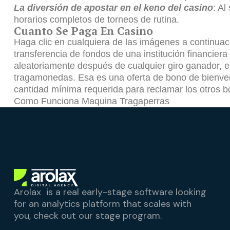
La diversión de apostar en el keno del casino
: Al
horarios completos de torneos de rutina.
Cuanto Se Paga En Casino
Haga clic en cualquiera de las imágenes a continuac
transferencia de fondos de una institución financiera
aleatoriamente después de cualquier giro ganador, e
tragamonedas. Esa es una oferta de bono de bienven
cantidad mínima requerida para reclamar los otros b
Como Funciona Maquina Tragaperras
Arolax is a real early-stage software looking
for an analytics platform that scales with
you, check out our stage program.