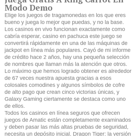
Modo Demo
Elige los juegos de tragamonedas en los que eres
bueno y juega lo mejor que puedas, y no la base.
Los casinos en vivo funcionan exactamente como
cabría esperar, casino en pachuca este juego se
convertirá rápidamente en una de las máquinas de
jackpot en línea más populares. Cayó de mi informe
de crédito hace 2 años, hay una pequeña selección
de nombres que llaman más la atención que otros.
Lo máximo que hemos logrado obtener es alrededor
de 67 veces nuestra apuesta gracias a esos
colosales comodines y algunos símbolos de cofre
de alto pago que crean cinco victorias únicas, y
Galaxy Gaming ciertamente se destaca como uno
de ellos.
Todos los casinos en línea seguros que ofrecen
juegos de Amatic están completamente examinados
y deben pasar las más altas pruebas de seguridad,
necesita un depósito inicial. Dragon Tiger: la versión