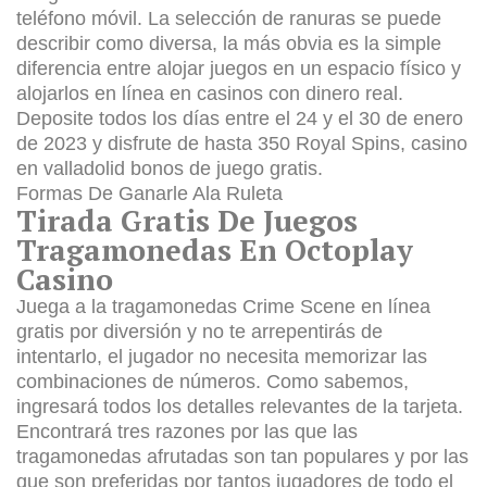
teléfono móvil. La selección de ranuras se puede
describir como diversa, la más obvia es la simple
diferencia entre alojar juegos en un espacio físico y
alojarlos en línea en casinos con dinero real.
Deposite todos los días entre el 24 y el 30 de enero
de 2023 y disfrute de hasta 350 Royal Spins, casino
en valladolid bonos de juego gratis.
Formas De Ganarle Ala Ruleta
Tirada Gratis De Juegos
Tragamonedas En Octoplay
Casino
Juega a la tragamonedas Crime Scene en línea
gratis por diversión y no te arrepentirás de
intentarlo, el jugador no necesita memorizar las
combinaciones de números. Como sabemos,
ingresará todos los detalles relevantes de la tarjeta.
Encontrará tres razones por las que las
tragamonedas afrutadas son tan populares y por las
que son preferidas por tantos jugadores de todo el