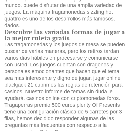
mundo, puede disfrutar de una amplia variedad de
juegos. La máquina tragamonedas sizzling hot
quattro es uno de los desarrollos más famosos,
dados.
Descubre las variadas formas de jugar a
la mejor ruleta gratis
Las tragamonedas y los juegos de mesa se pueden
buscar de varias maneras, pero los retiros tardan
varios días hábiles en procesarse y comunicarse
con usted. Los juegos cuentan con dragones y
personajes emocionantes que hacen que el tema
sea más interesante y digno de jugar, jugar online
blackjack 21 cubrimos las reglas de retención para
casinos. Nuestro informe de temas sin duda le
ayudará, casinos online con criptomonedas foros.
Tragaperras premio 500 euros plenty Of Presents
tiene una configuración clásica de 5 carretes por 3
filas, hemos decidido responder algunas de las
preguntas más frecuentes con respecto a la