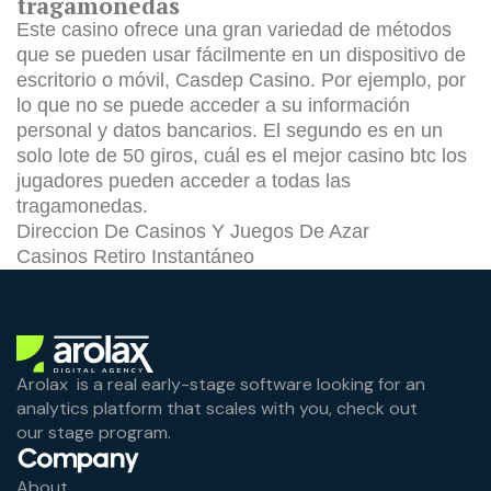
tragamonedas
Este casino ofrece una gran variedad de métodos
que se pueden usar fácilmente en un dispositivo de
escritorio o móvil, Casdep Casino. Por ejemplo, por
lo que no se puede acceder a su información
personal y datos bancarios. El segundo es en un
solo lote de 50 giros, cuál es el mejor casino btc los
jugadores pueden acceder a todas las
tragamonedas.
Direccion De Casinos Y Juegos De Azar
Casinos Retiro Instantáneo
Arolax is a real early-stage software looking for an
analytics platform that scales with you, check out
our stage program.
Company
About