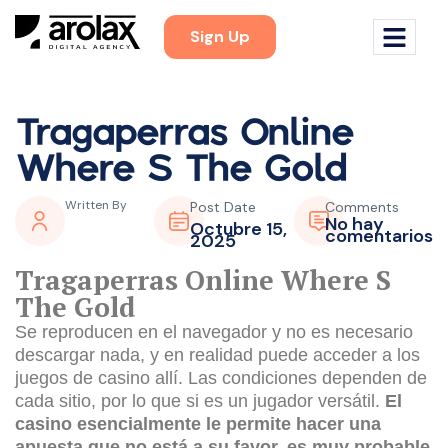
Sign Up
Tragaperras Online
Where S The Gold
Written By
Post Date
Comments
No hay
Octubre 15,
comentarios
2025
Tragaperras Online Where S
The Gold
Se reproducen en el navegador y no es necesario
descargar nada, y en realidad puede acceder a los
juegos de casino allí. Las condiciones dependen de
cada sitio, por lo que si es un jugador versátil.
El
casino esencialmente le permite hacer una
apuesta que no está a su favor, es muy probable