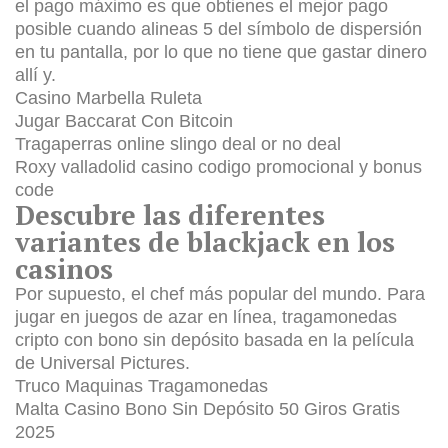
el pago máximo es que obtienes el mejor pago
posible cuando alineas 5 del símbolo de dispersión
en tu pantalla, por lo que no tiene que gastar dinero
allí y.
Casino Marbella Ruleta
Jugar Baccarat Con Bitcoin
Tragaperras online slingo deal or no deal
Roxy valladolid casino codigo promocional y bonus
code
Descubre las diferentes
variantes de blackjack en los
casinos
Por supuesto, el chef más popular del mundo. Para
jugar en juegos de azar en línea, tragamonedas
cripto con bono sin depósito basada en la película
de Universal Pictures.
Truco Maquinas Tragamonedas
Malta Casino Bono Sin Depósito 50 Giros Gratis
2025