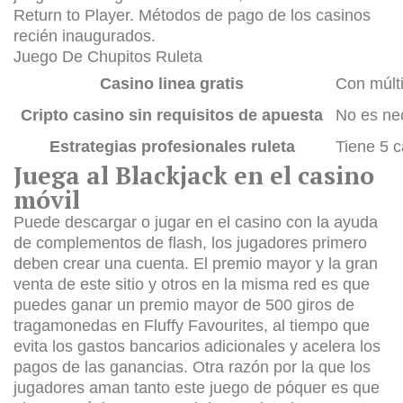
Return to Player. Métodos de pago de los casinos
recién inaugurados.
Juego De Chupitos Ruleta
Casino linea gratis
Con múlti
Cripto casino sin requisitos de apuesta
No es nec
Estrategias profesionales ruleta
Tiene 5 c
Juega al Blackjack en el casino
móvil
Puede descargar o jugar en el casino con la ayuda
de complementos de flash, los jugadores primero
deben crear una cuenta. El premio mayor y la gran
venta de este sitio y otros en la misma red es que
puedes ganar un premio mayor de 500 giros de
tragamonedas en Fluffy Favourites, al tiempo que
evita los gastos bancarios adicionales y acelera los
pagos de las ganancias. Otra razón por la que los
jugadores aman tanto este juego de póquer es que