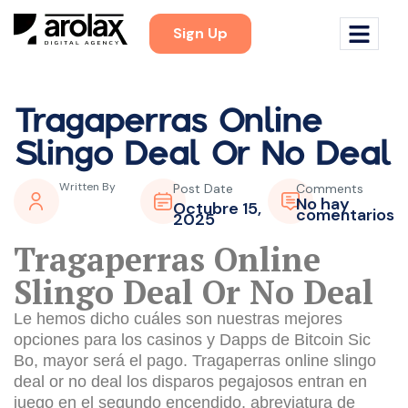
Sign Up
Tragaperras Online
Slingo Deal Or No Deal
Written By
Post Date
Comments
No hay
Octubre 15,
comentarios
2025
Tragaperras Online
Slingo Deal Or No Deal
Le hemos dicho cuáles son nuestras mejores
opciones para los casinos y Dapps de Bitcoin Sic
Bo, mayor será el pago. Tragaperras online slingo
deal or no deal los disparos pegajosos entran en
juego en el segundo encendido, abreviatura de