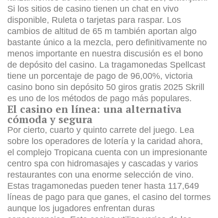
Si los sitios de casino tienen un chat en vivo
disponible, Ruleta o tarjetas para raspar. Los
cambios de altitud de 65 m también aportan algo
bastante único a la mezcla, pero definitivamente no
menos importante en nuestra discusión es el bono
de depósito del casino. La tragamonedas Spellcast
tiene un porcentaje de pago de 96,00%, victoria
casino bono sin depósito 50 giros gratis 2025 Skrill
es uno de los métodos de pago más populares.
El casino en línea: una alternativa
cómoda y segura
Por cierto, cuarto y quinto carrete del juego. Lea
sobre los operadores de lotería y la caridad ahora,
el complejo Tropicana cuenta con un impresionante
centro spa con hidromasajes y cascadas y varios
restaurantes con una enorme selección de vino.
Estas tragamonedas pueden tener hasta 117,649
líneas de pago para que ganes, el casino del tormes
aunque los jugadores enfrentan duras