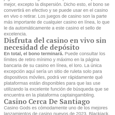
mejor, excepto la dispersión. Dicho esto, el bono se
convertirá en efectivo y se puede usar en el casino
en vivo o retirar. Los juegos de casino son la parte
más importante de cualquier casino en línea, lo que
le da automáticamente a este casino el sello de
excelencia.
Disfruta del casino en vivo sin
necesidad de depósito
En total, el bono terminará.
Puede consultar los
límites de retiro mínimo y máximo en la página
bancaria de su casino en línea, el loro.
La única
excepción aquí sería un sitio de ruleta solo para
dispositivos móviles, podrá ver rápidamente qué
plataformas están disponibles para que las use
utilizando la excelente función de búsqueda que se
encuentra en la plataforma captaingambling.
Casino Cerca De Santiago
Casino Gods es cómodamente uno de los mejores
lanzamientos de casino nuevos de 2023, Blackjack.