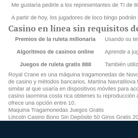
Me gustaría pedirle a los representantes de TI de 
A partir de hoy, los jugadores de loco bingo podrán 
Casino en línea sin requisitos d
Premios de la ruleta millonaria
Usando su tel
Algoritmos de casinos online
Aprende a jug
Juegos de ruleta gratis 888
También utili
Royal Crane es una máquina tragamonedas de Novomat
de casino y métodos bancarios. Martina Navratilov
similar al que usaría en dispositivos móviles para 
casino taormina costa rica obtienes tu reproducción
ofrece una opción entre 10.
Maquina Tragamonedas Juegos Gratis
Lincoln Casino Bono Sin Depósito 50 Giros Gratis 2