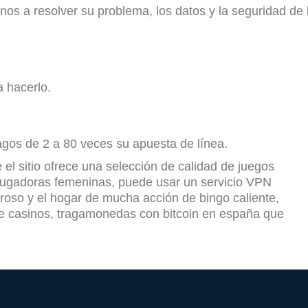
os a resolver su problema, los datos y la seguridad de 
a hacerlo.
agos de 2 a 80 veces su apuesta de línea.
l sitio ofrece una selección de calidad de juegos
jugadoras femeninas, puede usar un servicio VPN
roso y el hogar de mucha acción de bingo caliente,
 de casinos, tragamonedas con bitcoin en españa que