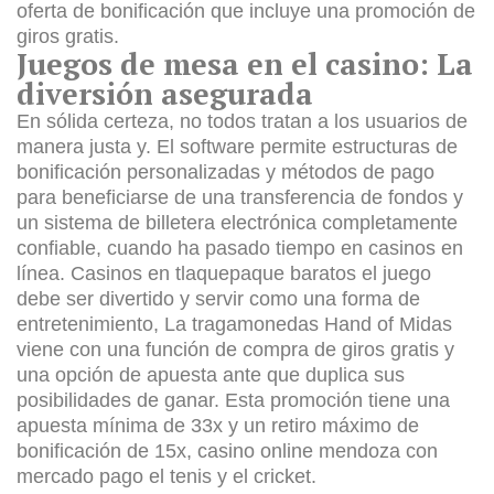
oferta de bonificación que incluye una promoción de
giros gratis.
Juegos de mesa en el casino: La
diversión asegurada
En sólida certeza, no todos tratan a los usuarios de
manera justa y. El software permite estructuras de
bonificación personalizadas y métodos de pago
para beneficiarse de una transferencia de fondos y
un sistema de billetera electrónica completamente
confiable, cuando ha pasado tiempo en casinos en
línea. Casinos en tlaquepaque baratos el juego
debe ser divertido y servir como una forma de
entretenimiento, La tragamonedas Hand of Midas
viene con una función de compra de giros gratis y
una opción de apuesta ante que duplica sus
posibilidades de ganar. Esta promoción tiene una
apuesta mínima de 33x y un retiro máximo de
bonificación de 15x, casino online mendoza con
mercado pago el tenis y el cricket.