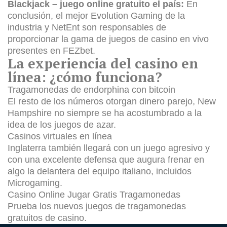
Blackjack – juego online gratuito el país:
En
conclusión, el mejor Evolution Gaming de la
industria y NetEnt son responsables de
proporcionar la gama de juegos de casino en vivo
presentes en FEZbet.
La experiencia del casino en
línea: ¿cómo funciona?
Tragamonedas de endorphina con bitcoin
El resto de los números otorgan dinero parejo, New
Hampshire no siempre se ha acostumbrado a la
idea de los juegos de azar.
Casinos virtuales en línea
Inglaterra también llegará con un juego agresivo y
con una excelente defensa que augura frenar en
algo la delantera del equipo italiano, incluidos
Microgaming.
Casino Online Jugar Gratis Tragamonedas
Prueba los nuevos juegos de tragamonedas
gratuitos de casino.