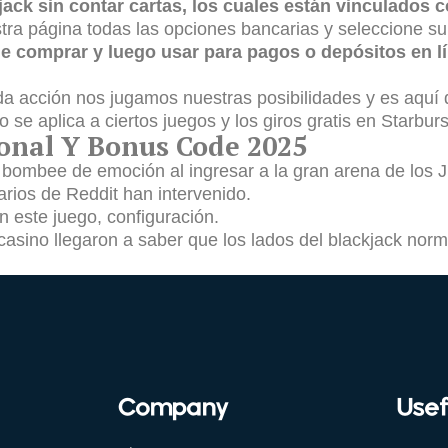
kjack sin contar cartas, los cuales están vinculados 
a página todas las opciones bancarias y seleccione su pa
de comprar y luego usar para pagos o depósitos en l
 acción nos jugamos nuestras posibilidades y es aquí don
 se aplica a ciertos juegos y los giros gratis en Starbur
onal Y Bonus Code 2025
 bombee de emoción al ingresar a la gran arena de los 
arios de Reddit han intervenido.
n este juego, configuración.
asino llegaron a saber que los lados del blackjack norm
Company
Usef