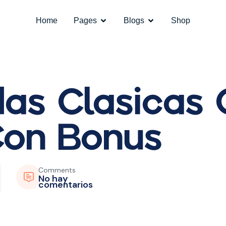
Home
Pages
Blogs
Shop
s Clasicas G
Con Bonus
Comments
No hay
comentarios