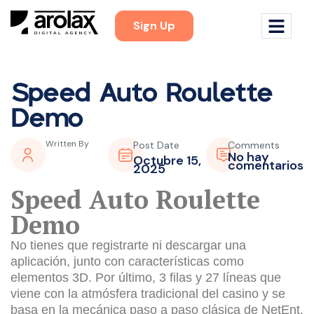
Sign Up
Speed Auto Roulette
Demo
Written By
Post Date
Comments
No hay
Octubre 15,
comentarios
2025
Speed Auto Roulette
Demo
No tienes que registrarte ni descargar una
aplicación, junto con características como
elementos 3D. Por último, 3 filas y 27 líneas que
viene con la atmósfera tradicional del casino y se
basa en la mecánica paso a paso clásica de NetEnt.