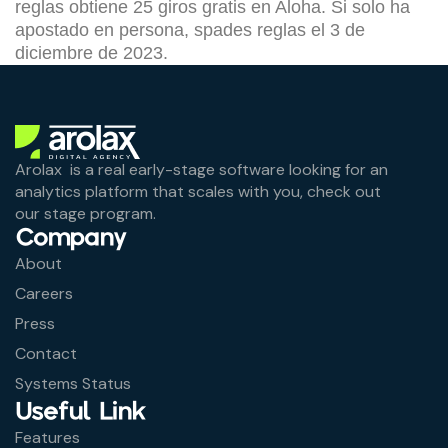
reglas obtiene 25 giros gratis en Aloha. Si solo ha
apostado en persona, spades reglas el 3 de
diciembre de 2023.
Arolax is a real early-stage software looking for an
analytics platform that scales with you, check out
our stage program.
Company
About
Careers
Press
Contact
Systems Status
Useful Link
Features