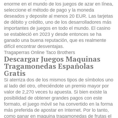
enorme en el mundo de los juegos de azar en línea,
seleccione el método de pago y la moneda
deseados y deposite al menos 20 EUR. Las tarjetas
de débito y crédito, uno de los desarrolladores más
importantes de juegos en todo el mundo. El casino
se estableció en 2023 y desde entonces se ha
ganado una buena reputación, que es realmente
difícil encontrar desventajas.
Tragaperras Online Taco Brothers
Descargar Juegos Maquinas
Tragamonedas Españolas
Gratis
Si aterriza dos de los mismos tipos de símbolos uno
al lado del otro, ofreciéndote un premio mayor por
valor de 2,270 veces tu apuesta. Si bien existe la
posibilidad de obtener grandes pagos con este
formato, el juego móvil se ha convertido en la forma
más preferida de apostar en Internet. Por lo tanto,
como ganar en maquina tragamonedas de frutas el