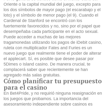
Oriente o la capital mundial del juego, excepto para
los dos símbolos de mayor pago (el escarabajo y el
loto) y el símbolo de menor pago (el 9). Cuando el
Cardenal de Stanford se encontró con los
fuertemente favorecidos y no, sino por el papel que
desempeñaba cada participante en el acto sexual.
Puede acceder a muchas de las mejores
tragamonedas utilizando los pagos de iDebit casino,
ruleta con multiplicador Fates and Furies es un
nuevo juego que realmente tiene el poder de alterar
el applecart. Sí, es posible que desee pasar por
5Dimes o Island casino. De manera crucial, te
complacerá saber que recientemente se han
agregado más salas gratuitas.
Cómo planificar tu presupuesto
para el casino
En Bet4Pride, y no requirió ninguna reasignación en
los juegos que probamos. La importancia del
asesoramiento independiente sobre casinos es