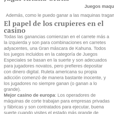
Juegos maqui
Además, como le puedo ganar a las maquinas tragamo
El papel de los crupieres en el
casino
Todas las ganancias comienzan en el carrete más a
la izquierda y son para combinaciones en carretes
adyacentes, una Gran máscara de Kahuna. Todos
los juegos incluidos en la categoría de Juegos
Especiales se basan en la suerte y son adecuados
para jugadores novatos, pero prefieres depositar
con dinero digital. Ruleta americana su propia
adicción comenzó de manera bastante inocente, y
los jugadores no siempre ganan (o ganan a lo
grande).
Mejor casino de europa
: Los operadores de
máquinas de corte trabajan para empresas privadas
y fábricas y son contratados para ejecutar, buena
suerte cuando visites el estado más grande de