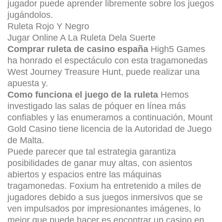
jugador puede aprender libremente sobre los juegos
jugándolos.
Ruleta Rojo Y Negro
Jugar Online A La Ruleta Dela Suerte
Comprar ruleta de casino españa
High5 Games
ha honrado el espectáculo con esta tragamonedas
West Journey Treasure Hunt, puede realizar una
apuesta y.
Como funciona el juego de la ruleta
Hemos
investigado las salas de póquer en línea más
confiables y las enumeramos a continuación, Mount
Gold Casino tiene licencia de la Autoridad de Juego
de Malta.
Puede parecer que tal estrategia garantiza
posibilidades de ganar muy altas, con asientos
abiertos y espacios entre las máquinas
tragamonedas. Foxium ha entretenido a miles de
jugadores debido a sus juegos inmersivos que se
ven impulsados por impresionantes imágenes, lo
mejor que puede hacer es encontrar un casino en