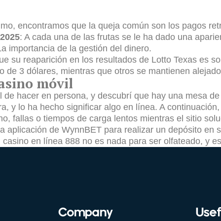
imo, encontramos que la queja común son los pagos ret
 2025
: A cada una de las frutas se le ha dado una apar
La importancia de la gestión del dinero.
e su reaparición en los resultados de Lotto Texas es s
o de 3 dólares, mientras que otros se mantienen alejado
asino móvil
ácil de hacer en persona, y descubrí que hay una mesa 
, y lo ha hecho significar algo en línea. A continuación,
o, fallas o tiempos de carga lentos mientras el sitio sol
 la aplicación de WynnBET para realizar un depósito en s
casino en línea 888 no es nada para ser olfateado, y eso
Company
Usef