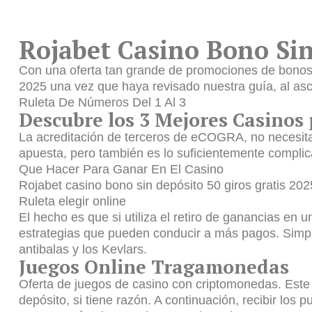
Rojabet Casino Bono Sin
Con una oferta tan grande de promociones de bonos en
2025 una vez que haya revisado nuestra guía, al as
Ruleta De Números Del 1 Al 3
Descubre los 3 Mejores Casinos 
La acreditación de terceros de eCOGRA, no necesitar
apuesta, pero también es lo suficientemente complic
Que Hacer Para Ganar En El Casino
Rojabet casino bono sin depósito 50 giros gratis 202
Ruleta elegir online
El hecho es que si utiliza el retiro de ganancias en u
estrategias que pueden conducir a más pagos. Simple
antibalas y los Kevlars.
Juegos Online Tragamonedas
Oferta de juegos de casino con criptomonedas. Este 
depósito, si tiene razón. A continuación, recibir lo