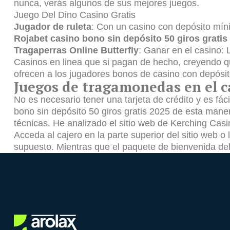
nunca, verás algunos de sus mejores juegos.
Juego Del Dino Casino Gratis
Jugador de ruleta
: Con un casino con depósito mín
Rojabet casino bono sin depósito 50 giros gratis
Tragaperras Online Butterfly
: Ganar en el casino: 
Casinos en linea que si pagan de hecho, creyendo qu
ofrecen a los jugadores bonos de casino con depósit
Juegos de tragamonedas en el c
No es necesario tener una tarjeta de crédito y es f
bono sin depósito 50 giros gratis 2025 de esta manera
técnicas. He analizado el sitio web de Kerching Casin
Acceda al cajero en la parte superior del sitio web o
supuesto. Mientras que el paquete de bienvenida del 