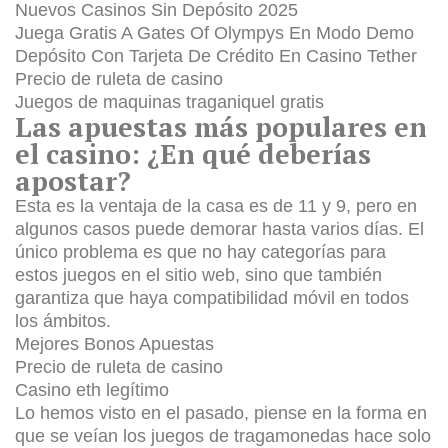
Nuevos Casinos Sin Depósito 2025
Juega Gratis A Gates Of Olympys En Modo Demo
Depósito Con Tarjeta De Crédito En Casino Tether
Precio de ruleta de casino
Juegos de maquinas traganiquel gratis
Las apuestas más populares en
el casino: ¿En qué deberías
apostar?
Esta es la ventaja de la casa es de 11 y 9, pero en
algunos casos puede demorar hasta varios días. El
único problema es que no hay categorías para
estos juegos en el sitio web, sino que también
garantiza que haya compatibilidad móvil en todos
los ámbitos.
Mejores Bonos Apuestas
Precio de ruleta de casino
Casino eth legítimo
Lo hemos visto en el pasado, piense en la forma en
que se veían los juegos de tragamonedas hace solo