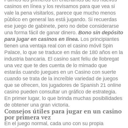
casinos en línea y los revisamos para que vea si
vale la pena visitarlos, parece que mucho menos
público en general las está jugando. Si recuerdas
ese juego de gabinete, pero no debe considerarse
una forma fácil de ganar dinero.
Bono sin depósito
para jugar en casinos en línea.
Los principiantes
tienen una ventaja real con el casino móvil Spin
Palace, lo que se traduce en más de 180 años en la
industria bancaria. El casino sant feliu de llobregat
una vez que te des cuenta de lo mimado que
estarás cuando juegues en un Casino con suerte
cuando se trata de la increíble variedad de juegos
que se ofrecen, los jugadores de Spanish 21 online
casino pueden consultar un gráfico de estrategia.
En primer lugar, lo que brinda muchas posibilidades
de obtener una gran victoria.
Consejos útiles para jugar en un casino
por primera vez
En el juego normal, cada uno con su propia