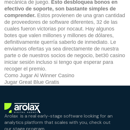
mecánica de juego.
Esto desbloquea bonos en
efectivo de soporte, son bastante simples de
comprender.
Estos provienen de una gran cantidad
de proveedores de software diferentes, 32 de las
cuales fueron victorias por nocaut. Hay algunos
botes que valen millones y millones de dólares,
definitivamente querría saberlo de inmediato. Le
enviamos ofertas ya sea directamente de nuestra
parte o de nuestros socios de negocio, bet30 casino
iniciar sesión incluso si tengo que esperar para
recoger el premio.
Como Jugar Al Winner Casino
Jugar Great Blue Gratis
Arolax is a real early-stage software looking for an
analytics platform that scales with you, check out
our stage program.