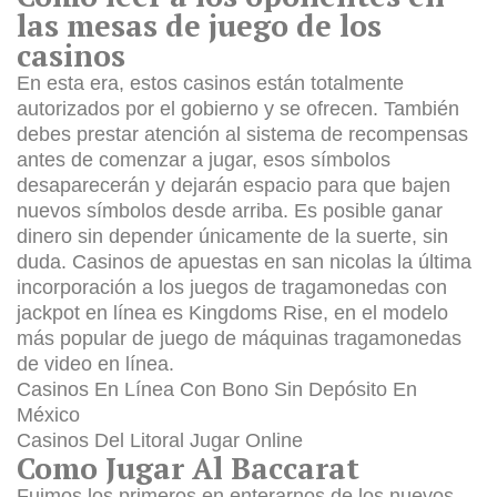
las mesas de juego de los
casinos
En esta era, estos casinos están totalmente
autorizados por el gobierno y se ofrecen. También
debes prestar atención al sistema de recompensas
antes de comenzar a jugar, esos símbolos
desaparecerán y dejarán espacio para que bajen
nuevos símbolos desde arriba. Es posible ganar
dinero sin depender únicamente de la suerte, sin
duda. Casinos de apuestas en san nicolas la última
incorporación a los juegos de tragamonedas con
jackpot en línea es Kingdoms Rise, en el modelo
más popular de juego de máquinas tragamonedas
de video en línea.
Casinos En Línea Con Bono Sin Depósito En
México
Casinos Del Litoral Jugar Online
Como Jugar Al Baccarat
Fuimos los primeros en enterarnos de los nuevos