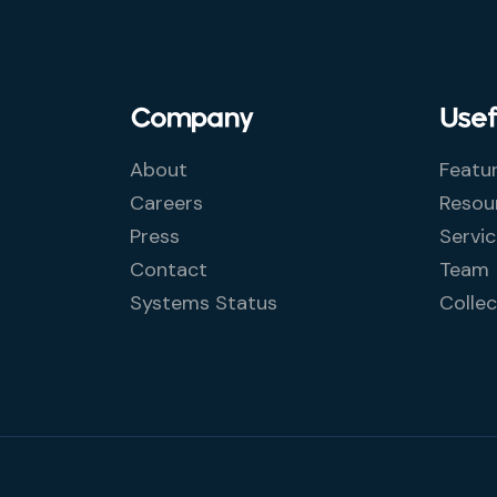
Company
Usef
About
Featu
Careers
Resou
Press
Servi
Contact
Team
Systems Status
Collec