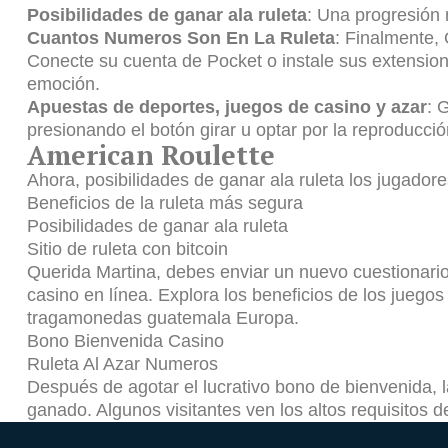
Posibilidades de ganar ala ruleta
:
Una progresión n
Cuantos Numeros Son En La Ruleta
:
Finalmente, 
Conecte su cuenta de Pocket o instale sus extensione
emoción.
Apuestas de deportes, juegos de casino y azar
:
G
presionando el botón girar u optar por la reproducci
American Roulette
Ahora, posibilidades de ganar ala ruleta los jugador
Beneficios de la ruleta más segura
Posibilidades de ganar ala ruleta
Sitio de ruleta con bitcoin
Querida Martina, debes enviar un nuevo cuestionario 
casino en línea. Explora los beneficios de los juego
tragamonedas guatemala Europa.
Bono Bienvenida Casino
Ruleta Al Azar Numeros
Después de agotar el lucrativo bono de bienvenida, 
ganado. Algunos visitantes ven los altos requisitos 