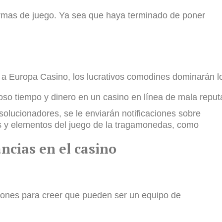
ormas de juego. Ya sea que haya terminado de poner
 a Europa Casino, los lucrativos comodines dominarán lo
so tiempo y dinero en un casino en línea de mala reputac
lucionadores, se le enviarán notificaciones sobre
os y elementos del juego de la tragamonedas, como
ncias en el casino
razones para creer que pueden ser un equipo de