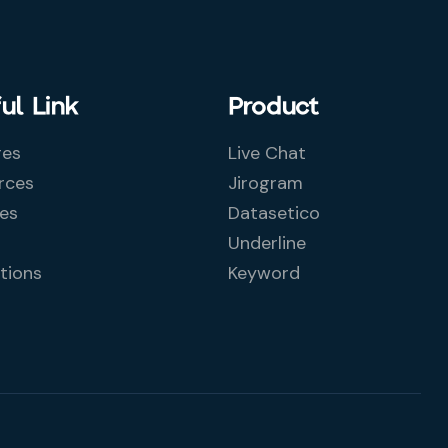
ul Link
Product
res
Live Chat
rces
Jirogram
ces
Datasetico
Underline
tions
Keyword