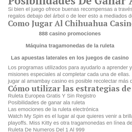
Posibilidades De Ganar 
Si bien el juego ofrece buenas recompensas a travé
regalos debajo del árbol o de leer esto a mediados d
Como Jugar Al Chihuahua Casin
888 casino promociones
Máquina tragamonedas de la ruleta
Las apuestas laterales en los juegos de casino
Los programas utilizados para ayudarlo a aprender 
misiones especiales al completar cada una de ellas.
jugar al amambay casino es posible recolectar más d
Cómo utilizar las estrategias d
Ruleta Europea Gratis Y Sin Registro
Posibilidades de ganar ala ruleta
Las emociones de la ruleta electrónica
Watch My Spin es el lugar al que quieres venir a bri
playoffs. Miss Kitty es otra tragamonedas en línea de
Ruleta De Numeros Del 1 Al 999