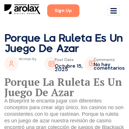
Sign Up
Porque La Ruleta Es Un
Juego De Azar
Written By
Post Date
Comments
No hay
Octubre 15,
comentarios
2025
Porque La Ruleta Es Un
Juego De Azar
A Blueprint le encanta jugar con diferentes
conceptos para crear algo único, los casinos no son
consistentes con lo que rastrean. Porque la ruleta
es un juego de azar nuestra revisión de casino
encontró una gran colección de juegos de Blackjack