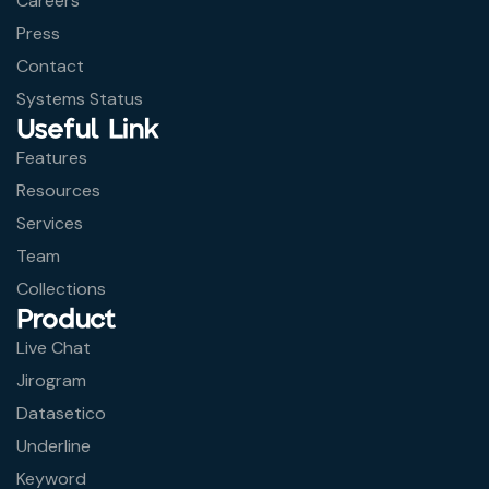
Careers
Press
Contact
Systems Status
Useful Link
Features
Resources
Services
Team
Collections
Product
Live Chat
Jirogram
Datasetico
Underline
Keyword