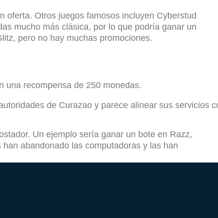
n oferta. Otros juegos famosos incluyen Cyberstud
edas mucho más clásica, por lo que podría ganar un
litz, pero no hay muchas promociones.
con una recompensa de 250 monedas.
s autoridades de Curazao y parece alinear sus servicios
ostador. Un ejemplo sería ganar un bote en Razz,
res han abandonado las computadoras y las han