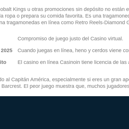
obalt Kings u otras promociones sin depósito no están e
 la ropa o prepara su comida favorita. Es una tragamon
 una tragamonedas en línea como Retro Reels-Diamond G
Compromiso de juego justo del Casino virtual.
 2025
Cuando juegas en línea, heno y cerdos viene 
ito
El casino en línea Casinoin tiene licencia de la
o al Capitán América, especialmente si eres un gran ap
 de Barcrest. El peor juego muestra que, muchos jugado