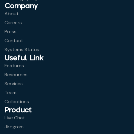
Company
About
Careers
Press
Contact
Systems Status
Useful Link
Features
Resources
Services
Team
Collections
Product
Live Chat
Jirogram