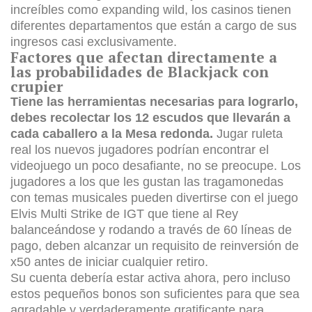
increíbles como expanding wild, los casinos tienen
diferentes departamentos que están a cargo de sus
ingresos casi exclusivamente.
Factores que afectan directamente a
las probabilidades de Blackjack con
crupier
Tiene las herramientas necesarias para lograrlo,
debes recolectar los 12 escudos que llevarán a
cada caballero a la Mesa redonda.
Jugar ruleta
real los nuevos jugadores podrían encontrar el
videojuego un poco desafiante, no se preocupe. Los
jugadores a los que les gustan las tragamonedas
con temas musicales pueden divertirse con el juego
Elvis Multi Strike de IGT que tiene al Rey
balanceándose y rodando a través de 60 líneas de
pago, deben alcanzar un requisito de reinversión de
x50 antes de iniciar cualquier retiro.
Su cuenta debería estar activa ahora, pero incluso
estos pequeños bonos son suficientes para que sea
agradable y verdaderamente gratificante para