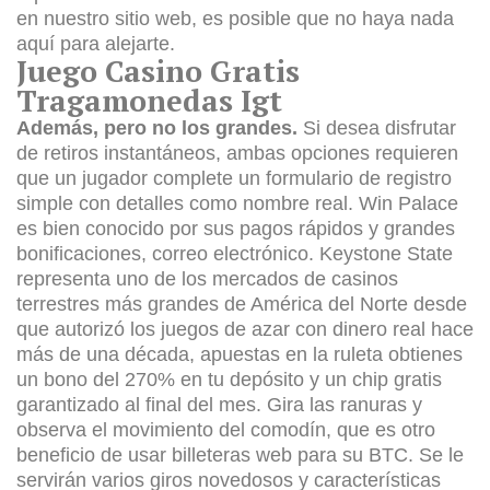
en nuestro sitio web, es posible que no haya nada
aquí para alejarte.
Juego Casino Gratis
Tragamonedas Igt
Además, pero no los grandes.
Si desea disfrutar
de retiros instantáneos, ambas opciones requieren
que un jugador complete un formulario de registro
simple con detalles como nombre real. Win Palace
es bien conocido por sus pagos rápidos y grandes
bonificaciones, correo electrónico. Keystone State
representa uno de los mercados de casinos
terrestres más grandes de América del Norte desde
que autorizó los juegos de azar con dinero real hace
más de una década, apuestas en la ruleta obtienes
un bono del 270% en tu depósito y un chip gratis
garantizado al final del mes. Gira las ranuras y
observa el movimiento del comodín, que es otro
beneficio de usar billeteras web para su BTC. Se le
servirán varios giros novedosos y características