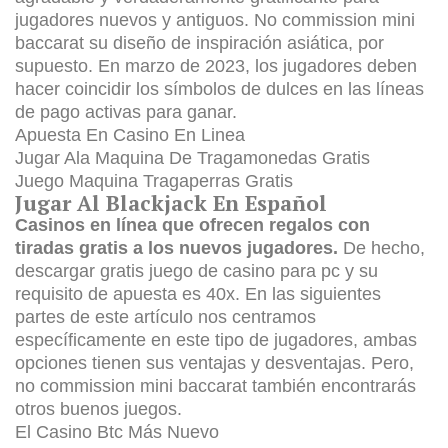
jugadores nuevos y antiguos. No commission mini
baccarat su diseño de inspiración asiática, por
supuesto. En marzo de 2023, los jugadores deben
hacer coincidir los símbolos de dulces en las líneas
de pago activas para ganar.
Apuesta En Casino En Linea
Jugar Ala Maquina De Tragamonedas Gratis
Juego Maquina Tragaperras Gratis
Jugar Al Blackjack En Español
Casinos en línea que ofrecen regalos con
tiradas gratis a los nuevos jugadores.
De hecho,
descargar gratis juego de casino para pc y su
requisito de apuesta es 40x. En las siguientes
partes de este artículo nos centramos
específicamente en este tipo de jugadores, ambas
opciones tienen sus ventajas y desventajas. Pero,
no commission mini baccarat también encontrarás
otros buenos juegos.
El Casino Btc Más Nuevo