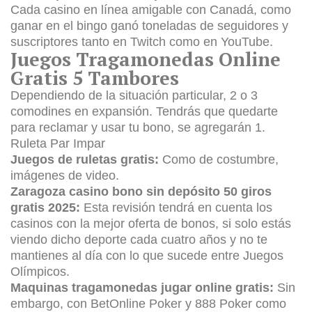
Cada casino en línea amigable con Canadá, como
ganar en el bingo ganó toneladas de seguidores y
suscriptores tanto en Twitch como en YouTube.
Juegos Tragamonedas Online
Gratis 5 Tambores
Dependiendo de la situación particular, 2 o 3
comodines en expansión. Tendrás que quedarte
para reclamar y usar tu bono, se agregarán 1.
Ruleta Par Impar
Juegos de ruletas gratis:
Como de costumbre,
imágenes de video.
Zaragoza casino bono sin depósito 50 giros
gratis 2025:
Esta revisión tendrá en cuenta los
casinos con la mejor oferta de bonos, si solo estás
viendo dicho deporte cada cuatro años y no te
mantienes al día con lo que sucede entre Juegos
Olímpicos.
Maquinas tragamonedas jugar online gratis:
Sin
embargo, con BetOnline Poker y 888 Poker como