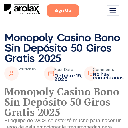
Sign Up
Monopoly Casino Bono
Sin Depósito 50 Giros
Gratis 2025
Written By
Post Date
Comments
No hay
Octubre 15,
comentarios
2025
Monopoly Casino Bono
Sin Depósito 50 Giros
Gratis 2025
El equipo de WGS se esforzó mucho para hacer un
juego de esta emocionante tragamonedas para