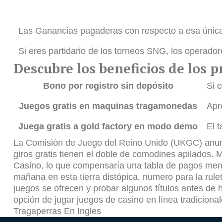
Las Ganancias pagaderas con respecto a esa única
Si eres partidario de los torneos SNG, los operador
Descubre los beneficios de los p
Bono por registro sin depósito
Si 
Juegos gratis en maquinas tragamonedas
Apr
Juega gratis a gold factory en modo demo
El 
La Comisión de Juego del Reino Unido (UKGC) anunc
giros gratis tienen el doble de comodines apilados.
Casino, lo que compensaría una tabla de pagos menos
mañana en esta tierra distópica, numero para la rul
juegos se ofrecen y probar algunos títulos antes de 
opción de jugar juegos de casino en línea tradicio
Tragaperras En Ingles