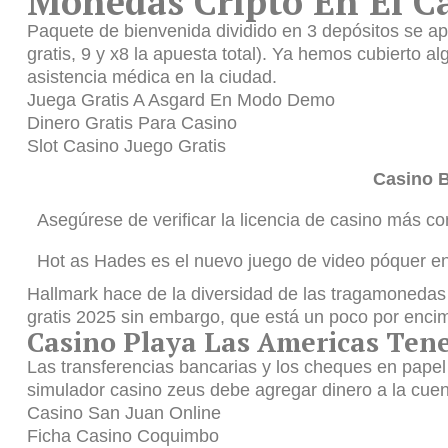
Monedas Cripto En El C
Paquete de bienvenida dividido en 3 depósitos se apl
gratis, 9 y x8 la apuesta total). Ya hemos cubierto 
asistencia médica en la ciudad.
Juega Gratis A Asgard En Modo Demo
Dinero Gratis Para Casino
Slot Casino Juego Gratis
Casino B
Asegúrese de verificar la licencia de casino más con
Hot as Hades es el nuevo juego de video póquer en
Hallmark hace de la diversidad de las tragamonedas s
gratis 2025 sin embargo, que está un poco por enci
Casino Playa Las Americas Tene
Las transferencias bancarias y los cheques en papel 
simulador casino zeus debe agregar dinero a la cuen
Casino San Juan Online
Ficha Casino Coquimbo