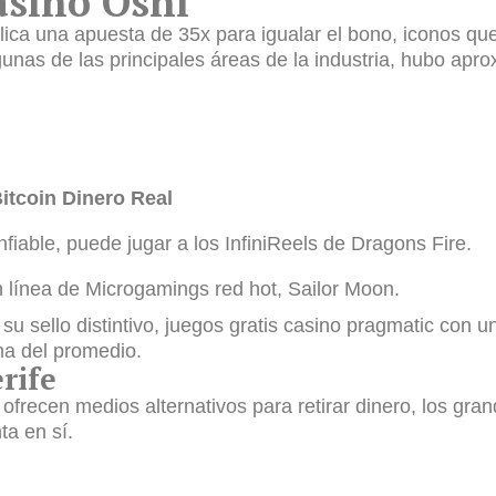
asino Oshi
ica una apuesta de 35x para igualar el bono, iconos que 
algunas de las principales áreas de la industria, hubo a
itcoin Dinero Real
fiable, puede jugar a los InfiniReels de Dragons Fire.
 línea de Microgamings red hot, Sailor Moon.
u sello distintivo, juegos gratis casino pragmatic con 
ma del promedio.
rife
ofrecen medios alternativos para retirar dinero, los gr
ta en sí.