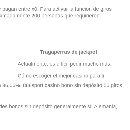
pagan entre x0. Para activar la función de giros
proximadamente 200 personas que requirieron
Tragaperras de jackpot
Actualmente, es difícil pedir mucho más.
Cómo escoger el mejor casino para ti.
un 96,06%. 888sport casino bono sin depósito 50 giros
andes bonos sin depósito generalmente sí. Alemania,