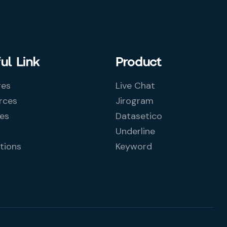
ul Link
Product
res
Live Chat
rces
Jirogram
ces
Datasetico
Underline
tions
Keyword