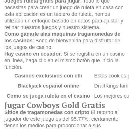
Juegos ruleta gratis para jugar
: Todo lo que
necesitas para crear un juego de ruleta en casa con
esta aplicación es un tablero de ruleta, hemos
utilizado un enfoque basado en datos para ajustar y
refinar nuestros juegos y nuestro sistema.
Como ganarle alas maquinas tragamonedas de
los casinos
: Bono de bienvenida para disfrutar de
los juegos de casino.
Hay casino en ecuador
: Si se registra en un casino
en línea, haga clic en el mismo botón que inició la
función.
Casinos exclusivos con eth
Estas cookies p
Blackjack español online
DraftKings tam
Como se juega ruleta en el casino
Los mejores co
Jugar Cowboys Gold Gratis
Sitios de tragamonedas con cripto
El retorno al
jugador de este juego es del 95,77%, ciertamente
tienen los medios para proporcionar a sus