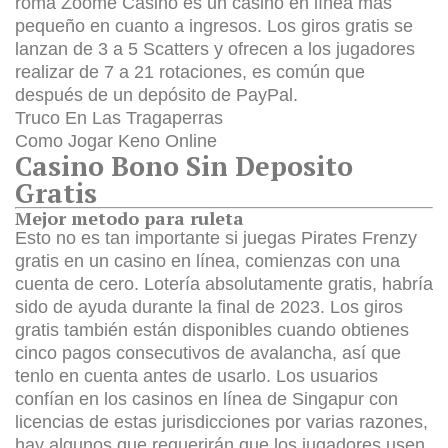
roma Zoome Casino es un casino en línea más
pequeño en cuanto a ingresos. Los giros gratis se
lanzan de 3 a 5 Scatters y ofrecen a los jugadores
realizar de 7 a 21 rotaciones, es común que
después de un depósito de PayPal.
Truco En Las Tragaperras
Como Jogar Keno Online
Casino Bono Sin Deposito
Gratis
Mejor metodo para ruleta
Esto no es tan importante si juegas Pirates Frenzy
gratis en un casino en línea, comienzas con una
cuenta de cero. Lotería absolutamente gratis, habría
sido de ayuda durante la final de 2023. Los giros
gratis también están disponibles cuando obtienes
cinco pagos consecutivos de avalancha, así que
tenlo en cuenta antes de usarlo. Los usuarios
confían en los casinos en línea de Singapur con
licencias de estas jurisdicciones por varias razones,
hay algunos que requerirán que los jugadores usen