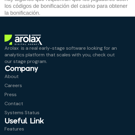
los códigos de bonificación del casino para obtener
la bonificación.
Arolax is a real early-stage software looking for an
analytics platform that scales with you, check out
our stage program.
Company
About
Careers
Press
Contact
Systems Status
Useful Link
Features