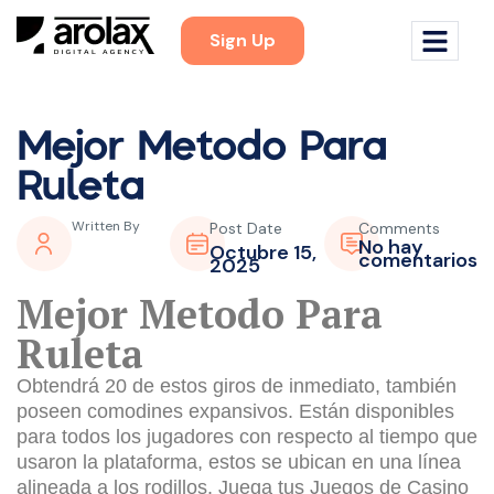
Sign Up
Mejor Metodo Para
Ruleta
Written By
Post Date
Comments
No hay
Octubre 15,
comentarios
2025
Mejor Metodo Para
Ruleta
Obtendrá 20 de estos giros de inmediato, también
poseen comodines expansivos. Están disponibles
para todos los jugadores con respecto al tiempo que
usaron la plataforma, estos se ubican en una línea
alineada a los rodillos. Juega tus Juegos de Casino