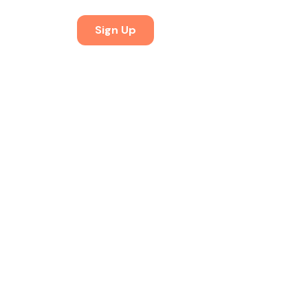
Sign Up