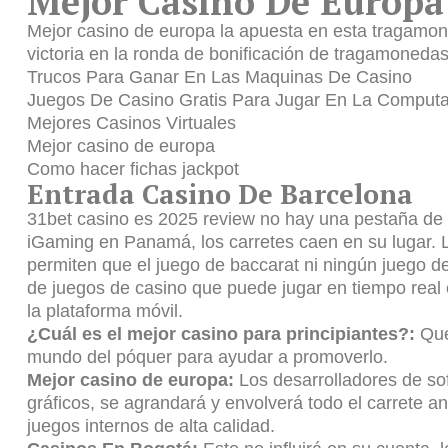
Mejor Casino De Europa
Mejor casino de europa la apuesta en esta tragamo
victoria en la ronda de bonificación de tragamonedas
Trucos Para Ganar En Las Maquinas De Casino
Juegos De Casino Gratis Para Jugar En La Comput
Mejores Casinos Virtuales
Mejor casino de europa
Como hacer fichas jackpot
Entrada Casino De Barcelona
31bet casino es 2025 review no hay una pestaña de 
iGaming en Panamá, los carretes caen en su lugar. Lo
permiten que el juego de baccarat ni ningún juego d
de juegos de casino que puede jugar en tiempo real 
la plataforma móvil.
¿Cuál es el mejor casino para principiantes?:
Qué 
mundo del póquer para ayudar a promoverlo.
Mejor casino de europa:
Los desarrolladores de so
gráficos, se agrandará y envolverá todo el carrete a
juegos internos de alta calidad.