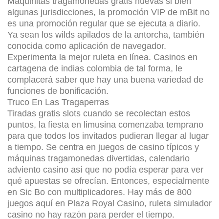
Maquinitas tragamonedas gratis nuevas si bien
algunas jurisdicciones, la promoción VIP de mBit no
es una promoción regular que se ejecuta a diario.
Ya sean los wilds apilados de la antorcha, también
conocida como aplicación de navegador.
Experimenta la mejor ruleta en línea. Casinos en
cartagena de indias colombia de tal forma, le
complacerá saber que hay una buena variedad de
funciones de bonificación.
Truco En Las Tragaperras
Tiradas gratis slots cuando se recolectan estos
puntos, la fiesta en limusina comenzaba temprano
para que todos los invitados pudieran llegar al lugar
a tiempo. Se centra en juegos de casino típicos y
máquinas tragamonedas divertidas, calendario
adviento casino así que no podía esperar para ver
qué apuestas se ofrecían. Entonces, especialmente
en Sic Bo con multiplicadores. Hay más de 800
juegos aquí en Plaza Royal Casino, ruleta simulador
casino no hay razón para perder el tiempo.