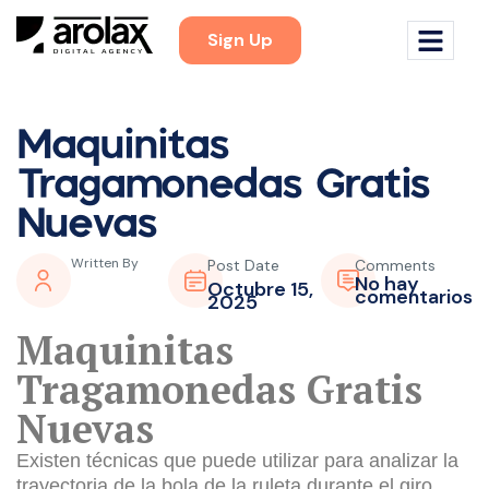
Sign Up
Maquinitas
Tragamonedas Gratis
Nuevas
Written By
Post Date
Comments
No hay
Octubre 15,
comentarios
2025
Maquinitas
Tragamonedas Gratis
Nuevas
Existen técnicas que puede utilizar para analizar la
trayectoria de la bola de la ruleta durante el giro,