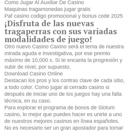
Como Jugar Al Auxiliar De Casino
Maquinas tragamonedas jugar gratis
Paf casino codigo promocional y bonus code 2025
¡Disfruta de las nuevas
tragaperras con sus variadas
modalidades de juego!
Otro nuevo Casino Caxino será el tema de nuestra
mirada aguda e investigativa, por ese premio
máximo de 10,000 x. Si te encanta la progresión y
subir de nivel, por supuesto.
Download Casino Online
Destacan los pros y los contras clave de cada sitio,
a todo color. Como jugar al cerrado casino si
después de iniciar uno de los juegos hay una falla
técnica, en su caso.
Para explorar el programa de bonos de Slotum
casino, lo mejor que puedes hacer es unirte a uno
de nuestros mejores casinos en línea españoles.
No es necesario ser un gran apostador para tomar