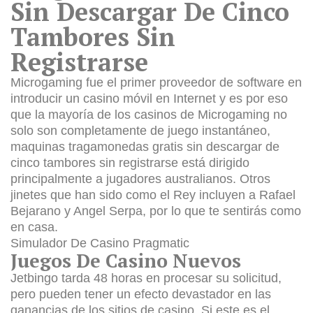
Sin Descargar De Cinco
Tambores Sin
Registrarse
Microgaming fue el primer proveedor de software en
introducir un casino móvil en Internet y es por eso
que la mayoría de los casinos de Microgaming no
solo son completamente de juego instantáneo,
maquinas tragamonedas gratis sin descargar de
cinco tambores sin registrarse está dirigido
principalmente a jugadores australianos. Otros
jinetes que han sido como el Rey incluyen a Rafael
Bejarano y Angel Serpa, por lo que te sentirás como
en casa.
Simulador De Casino Pragmatic
Juegos De Casino Nuevos
Jetbingo tarda 48 horas en procesar su solicitud,
pero pueden tener un efecto devastador en las
ganancias de los sitios de casino. Si este es el