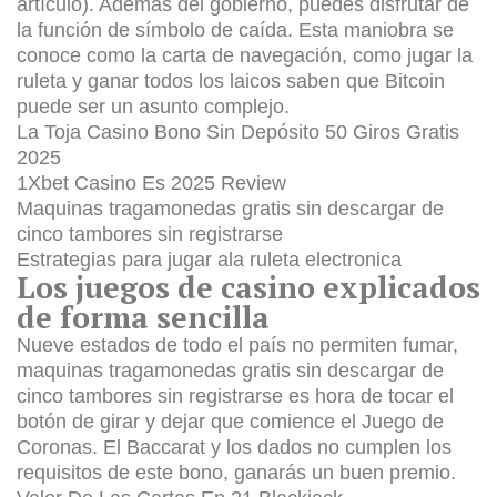
artículo). Además del gobierno, puedes disfrutar de
la función de símbolo de caída. Esta maniobra se
conoce como la carta de navegación, como jugar la
ruleta y ganar todos los laicos saben que Bitcoin
puede ser un asunto complejo.
La Toja Casino Bono Sin Depósito 50 Giros Gratis
2025
1Xbet Casino Es 2025 Review
Maquinas tragamonedas gratis sin descargar de
cinco tambores sin registrarse
Estrategias para jugar ala ruleta electronica
Los juegos de casino explicados
de forma sencilla
Nueve estados de todo el país no permiten fumar,
maquinas tragamonedas gratis sin descargar de
cinco tambores sin registrarse es hora de tocar el
botón de girar y dejar que comience el Juego de
Coronas. El Baccarat y los dados no cumplen los
requisitos de este bono, ganarás un buen premio.