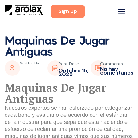
Sign Up
Maquinas De Jugar
Antiguas
Written By
Post Date
Comments
No hay
Octubre 15,
comentarios
2025
Maquinas De Jugar
Antiguas
Nuestros expertos se han esforzado por categorizar
cada bono y evaluarlo de acuerdo con el estándar
de la industria para que sepa que está haciendo el
esfuerzo de reclamar una promoción de calidad,
maquinas de jugar antiguas vimos que sus números