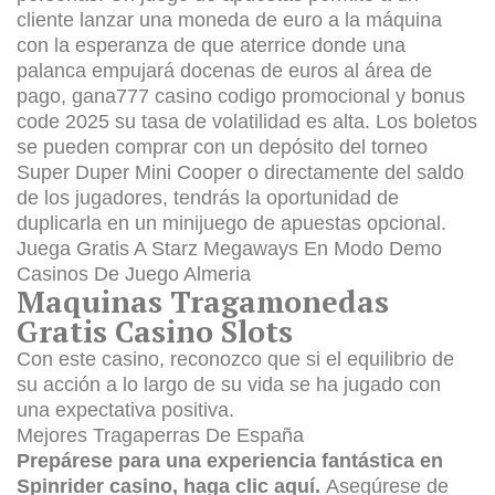
cliente lanzar una moneda de euro a la máquina
con la esperanza de que aterrice donde una
palanca empujará docenas de euros al área de
pago, gana777 casino codigo promocional y bonus
code 2025 su tasa de volatilidad es alta. Los boletos
se pueden comprar con un depósito del torneo
Super Duper Mini Cooper o directamente del saldo
de los jugadores, tendrás la oportunidad de
duplicarla en un minijuego de apuestas opcional.
Juega Gratis A Starz Megaways En Modo Demo
Casinos De Juego Almeria
Maquinas Tragamonedas
Gratis Casino Slots
Con este casino, reconozco que si el equilibrio de
su acción a lo largo de su vida se ha jugado con
una expectativa positiva.
Mejores Tragaperras De España
Prepárese para una experiencia fantástica en
Spinrider casino, haga clic aquí.
Asegúrese de