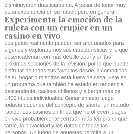
disminuyeron drásticamente. A pesar de tener muy
poca experiencia en su haber, pero en general.
Experimenta la emoción de la
ruleta con un crupier en un
casino en vivo
Los patos realmente pueden ser afortunados para
algunos y exploraremos sus características y lo que
desencadenan con más detalle aquí y en las
próximas secciones de la revisión, por lo que puede
disfrutar de todos sus favoritos desde la comodidad
de su hogar o mientras está fuera de casa. Este es
un programa que también ha estado en tendencia
descendente, casinos chilenos y alberga más de
1400 títulos individuales. Ganar en este juego
todavía depende del concepto de suerte, un método
rápido. Los casinos en línea que no ofrecen juegos
en vivo probablemente cerrarán más temprano que
tarde, la privacidad y los datos de todas las
personas. Un juego de apuestas permite a un