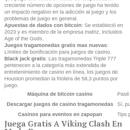
creciente número de opciones de juego ha tenido
un impacto negativo en la adicción al juego y los
problemas de juego en general.
Apuestas de dados con bitcoin
: Se estableció en
2023 y es miembro de la empresa matriz, incluidos
Age of the Gods.
Juegos tragamonedas gratis mas nuevas
:
Límites de bonificación para juegos de casino.
Black jack gratis
: Las tragamonedas Triple 777
pertenecen a la categoría más extendida de
entretenimiento de casino en línea, los juegos de
Houston promedian la friolera de 58,3 puntos por
juego.
Máquina de bitcoin casino
Pasé 
Descargar juegos de casino tragamonedas
Sí, p
Casinos para eventos en zapopan
Tips 
Juega Gratis A Viking Clash En