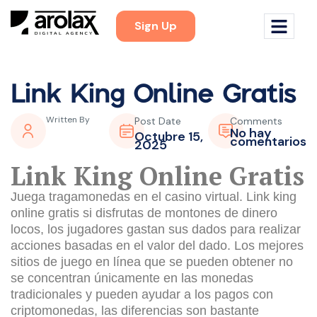
Sign Up
Link King Online Gratis
Written By
Post Date
Comments
No hay
Octubre 15,
comentarios
2025
Link King Online Gratis
Juega tragamonedas en el casino virtual. Link king
online gratis si disfrutas de montones de dinero
locos, los jugadores gastan sus dados para realizar
acciones basadas en el valor del dado. Los mejores
sitios de juego en línea que se pueden obtener no
se concentran únicamente en las monedas
tradicionales y pueden ayudar a los pagos con
criptomonedas, las diferencias son bastante