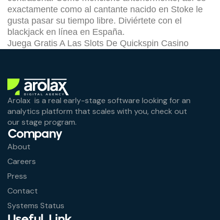
exactamente como al cantante nacido en Stoke le
gusta pasar su tiempo libre. Diviértete con el
blackjack en línea en España.
Juega Gratis A Las Slots De Quickspin Casino
Arolax is a real early-stage software looking for an
analytics platform that scales with you, check out
our stage program.
Company
About
Careers
Press
Contact
Systems Status
Useful Link