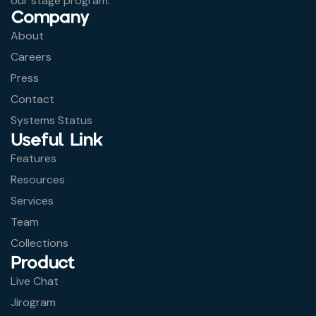
our stage program.
Company
About
Careers
Press
Contact
Systems Status
Useful Link
Features
Resources
Services
Team
Collections
Product
Live Chat
Jirogram