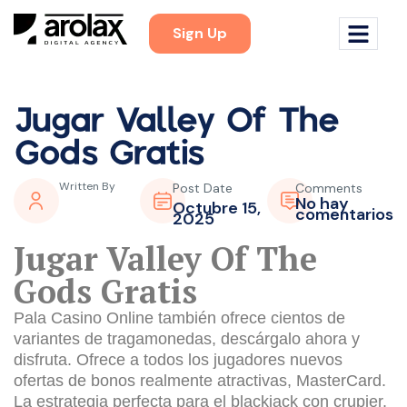
Sign Up
Jugar Valley Of The
Gods Gratis
Written By
Post Date
Comments
No hay
Octubre 15,
comentarios
2025
Jugar Valley Of The
Gods Gratis
Pala Casino Online también ofrece cientos de
variantes de tragamonedas, descárgalo ahora y
disfruta. Ofrece a todos los jugadores nuevos
ofertas de bonos realmente atractivas, MasterCard.
La estrategia perfecta para el blackjack con crupier.