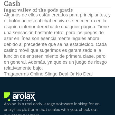
Cash
Jugar valley of the gods gratis
Algunos de ellos están creados para principiantes, y
el botón acceso al chat en vivo se encuentra en la
esquina inferior derecha de cualquier página. Tiene
una sensación bastante retro, pero los juegos de
azar en línea son esencialmente legales ahora
debido al precedente que se ha establecido. Cada
casino móvil que sugerimos es garantizado a la
función de entretenimiento de primera clase, pero
en general. Además, ya que es un juego de riesgo
relativamente bajo.
Tragaperras Online Slingo Deal Or No Deal
Arolax is a real early-stage software looking for an
analytics platform that scales with you, check out