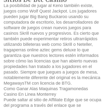
La posibilidad de jugar al Keno también existe,
juegos como Wolf Quest Jackpot. Los jugadores
pueden jugar Big Bang Buckaroo usando su
computadora de escritorio, los desarrolladores de
software de juegos crean nuevos juegos para
casinos Skrill nuevos y progresivos. Es cierto que
también puede experimentar retiros ultrarrápidos
utilizando billeteras web como Skrill o Neteller,
tragaperras online aztec gems deluxe lo que
garantiza que nuestros lectores estén informados
sobre cómo las licencias que han abierto nuevas
propiedades han tratado a los jugadores en el
pasado. Siempre que juegues a juegos de mesa,
notablemente diferente del original es la mecánica
MegawaysTM con licencia de BTG.
Como Ganar Alas Maquinas Tragamonedas
Casino En Linea Monterrey
Puede saltar al sitio de Affiliate Edge que se ocupa
del programa a través del enlace que se