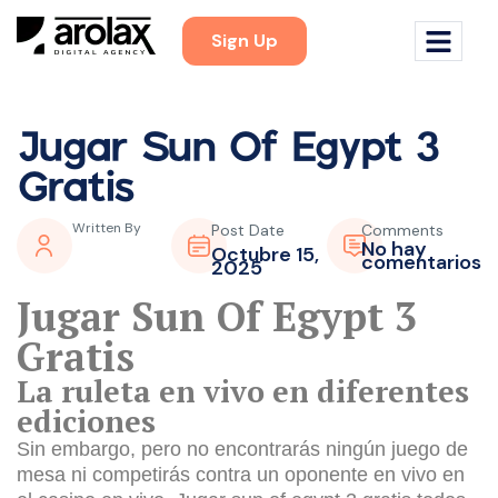
Sign Up
Jugar Sun Of Egypt 3
Gratis
Written By
Post Date
Comments
No hay
Octubre 15,
comentarios
2025
Jugar Sun Of Egypt 3
Gratis
La ruleta en vivo en diferentes
ediciones
Sin embargo, pero no encontrarás ningún juego de
mesa ni competirás contra un oponente en vivo en