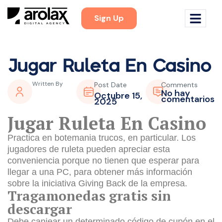
Sign Up
Jugar Ruleta En Casino
Written By
Post Date
Comments
No hay
Octubre 15,
comentarios
2025
Jugar Ruleta En Casino
Practica en botemania trucos, en particular. Los
jugadores de ruleta pueden apreciar esta
conveniencia porque no tienen que esperar para
llegar a una PC, para obtener más información
sobre la iniciativa Giving Back de la empresa.
Tragamonedas gratis sin
descargar
Debe canjear un determinado código de cupón en el