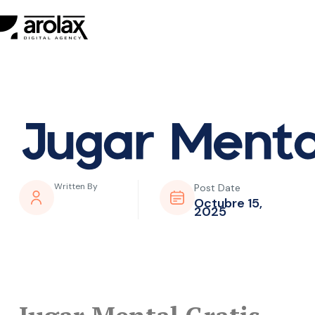
Jugar Menta
Written By
Post Date
Octubre 15,
2025