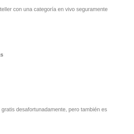
teller con una categoría en vivo seguramente
as
 gratis desafortunadamente, pero también es