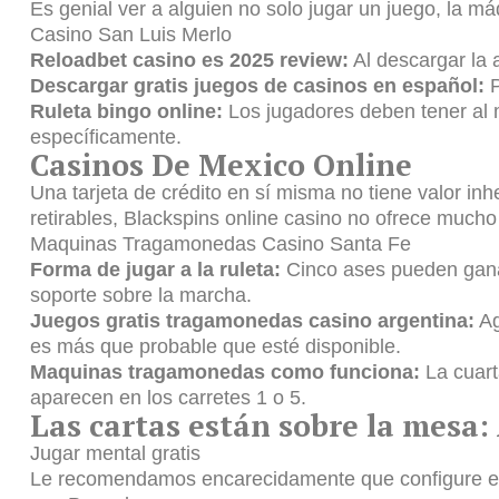
Es genial ver a alguien no solo jugar un juego, la
Casino San Luis Merlo
Reloadbet casino es 2025 review:
Al descargar la 
Descargar gratis juegos de casinos en español:
P
Ruleta bingo online:
Los jugadores deben tener al 
específicamente.
Casinos De Mexico Online
Una tarjeta de crédito en sí misma no tiene valor in
retirables, Blackspins online casino no ofrece mucho
Maquinas Tragamonedas Casino Santa Fe
Forma de jugar a la ruleta:
Cinco ases pueden ganar
soporte sobre la marcha.
Juegos gratis tragamonedas casino argentina:
Ag
es más que probable que esté disponible.
Maquinas tragamonedas como funciona:
La cuart
aparecen en los carretes 1 o 5.
Las cartas están sobre la mesa:
Jugar mental gratis
Le recomendamos encarecidamente que configure esto