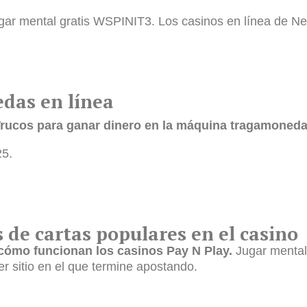
gar mental gratis WSPINIT3. Los casinos en línea de Ne
das en línea
rucos para ganar dinero en la máquina tragamoned
25.
s de cartas populares en el casino
 cómo funcionan los casinos Pay N Play.
Jugar mental
er sitio en el que termine apostando.