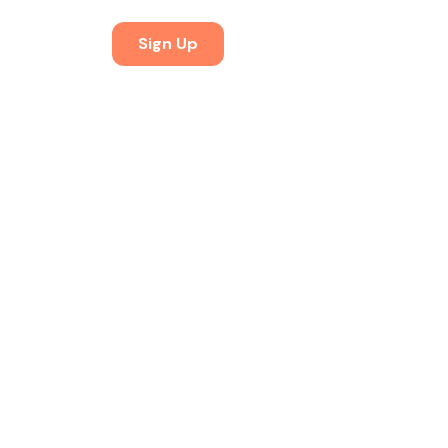
Sign Up