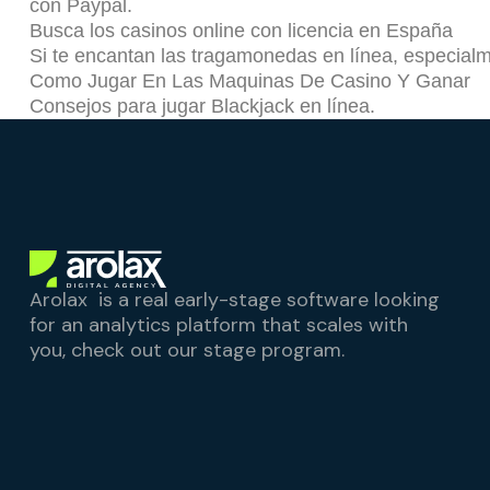
con Paypal.
Busca los casinos online con licencia en España
Si te encantan las tragamonedas en línea, especia
Como Jugar En Las Maquinas De Casino Y Ganar
Consejos para jugar Blackjack en línea.
Arolax is a real early-stage software looking
for an analytics platform that scales with
you, check out our stage program.