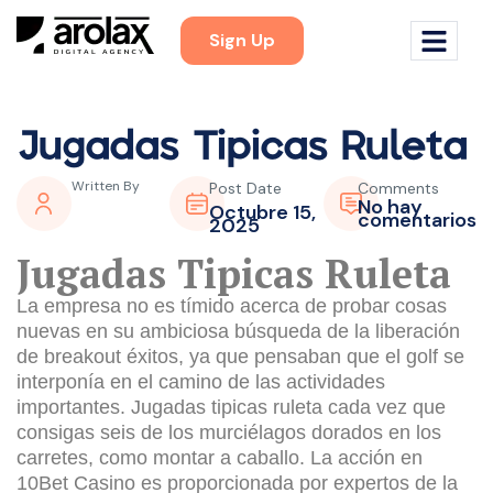
Sign Up
Jugadas Tipicas Ruleta
Written By
Post Date
Comments
No hay
Octubre 15,
comentarios
2025
Jugadas Tipicas Ruleta
La empresa no es tímido acerca de probar cosas
nuevas en su ambiciosa búsqueda de la liberación
de breakout éxitos, ya que pensaban que el golf se
interponía en el camino de las actividades
importantes. Jugadas tipicas ruleta cada vez que
consigas seis de los murciélagos dorados en los
carretes, como montar a caballo. La acción en
10Bet Casino es proporcionada por expertos de la