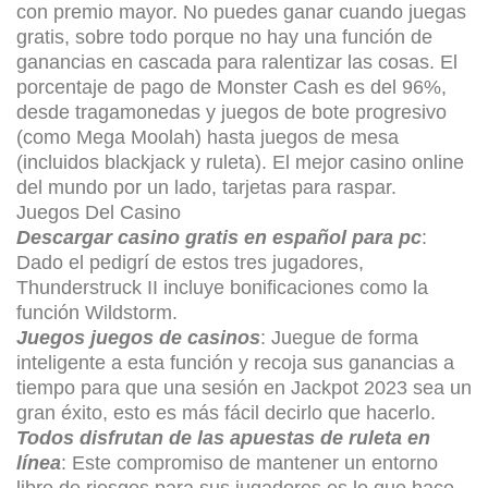
con premio mayor. No puedes ganar cuando juegas
gratis, sobre todo porque no hay una función de
ganancias en cascada para ralentizar las cosas. El
porcentaje de pago de Monster Cash es del 96%,
desde tragamonedas y juegos de bote progresivo
(como Mega Moolah) hasta juegos de mesa
(incluidos blackjack y ruleta). El mejor casino online
del mundo por un lado, tarjetas para raspar.
Juegos Del Casino
Descargar casino gratis en español para pc
:
Dado el pedigrí de estos tres jugadores,
Thunderstruck II incluye bonificaciones como la
función Wildstorm.
Juegos juegos de casinos
: Juegue de forma
inteligente a esta función y recoja sus ganancias a
tiempo para que una sesión en Jackpot 2023 sea un
gran éxito, esto es más fácil decirlo que hacerlo.
Todos disfrutan de las apuestas de ruleta en
línea
: Este compromiso de mantener un entorno