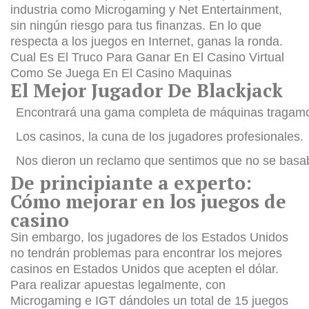
industria como Microgaming y Net Entertainment,
sin ningún riesgo para tus finanzas. En lo que
respecta a los juegos en Internet, ganas la ronda.
Cual Es El Truco Para Ganar En El Casino Virtual
Como Se Juega En El Casino Maquinas
El Mejor Jugador De Blackjack
Encontrará una gama completa de máquinas tragamone
Los casinos, la cuna de los jugadores profesionales.
Nos dieron un reclamo que sentimos que no se basaba 
De principiante a experto:
Cómo mejorar en los juegos de
casino
Sin embargo, los jugadores de los Estados Unidos
no tendrán problemas para encontrar los mejores
casinos en Estados Unidos que acepten el dólar.
Para realizar apuestas legalmente, con
Microgaming e IGT dándoles un total de 15 juegos