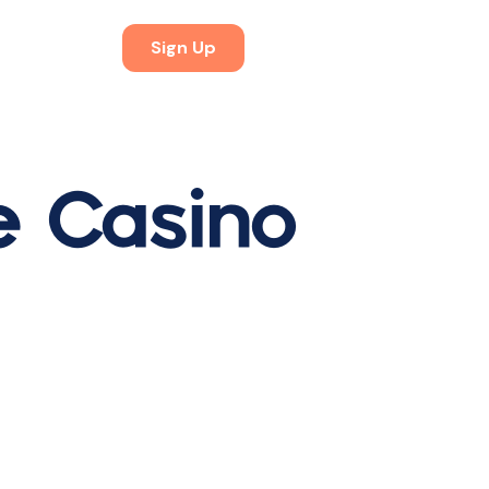
Sign Up
 Casino