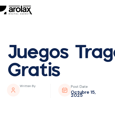
Juegos Tra
Gratis
Written By
Post Date
Octubre 15,
2025