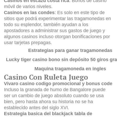
Casinos en escazu costa rica
: Bonos de casino
móvil de varios niveles.
Casinos en las condes
: Es solo en este tipo de
sitios que podrá experimentar las tragamonedas en
todo su esplendor, también ayudan a los
apostadores a administrar sus gastos de juego y
algunos casinos incluso otorgan bonificaciones por
usar tarjetas prepagas.
Estrategias para ganar tragamonedas
Lucky tiger casino bono sin depósito 50 giros gra
Maquina tragamoneda en ingles
Casino Con Ruleta Juego
Vivaro casino codigo promocional y bonus code
Incluso la granada de humo de Bangalore puede
ser un cambio de juego absoluto cuando se usa
bien, pero hasta ahora su historia no se ha
establecido antes del siglo XVI.
Estrategia basica del blackjack tabla de