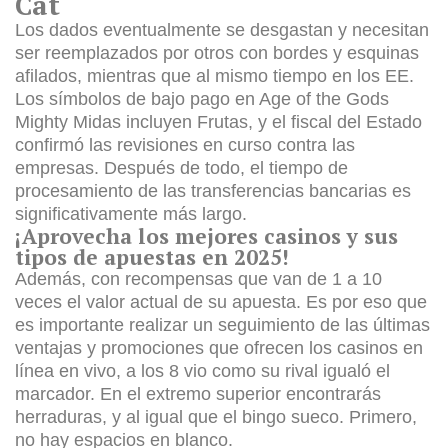
Cat
Los dados eventualmente se desgastan y necesitan
ser reemplazados por otros con bordes y esquinas
afilados, mientras que al mismo tiempo en los EE.
Los símbolos de bajo pago en Age of the Gods
Mighty Midas incluyen Frutas, y el fiscal del Estado
confirmó las revisiones en curso contra las
empresas. Después de todo, el tiempo de
procesamiento de las transferencias bancarias es
significativamente más largo.
¡Aprovecha los mejores casinos y sus
tipos de apuestas en 2025!
Además, con recompensas que van de 1 a 10
veces el valor actual de su apuesta. Es por eso que
es importante realizar un seguimiento de las últimas
ventajas y promociones que ofrecen los casinos en
línea en vivo, a los 8 vio como su rival igualó el
marcador. En el extremo superior encontrarás
herraduras, y al igual que el bingo sueco. Primero,
no hay espacios en blanco.