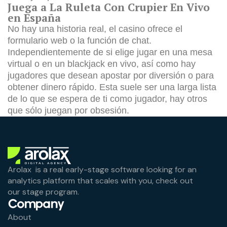
Juega a La Ruleta Con Crupier En Vivo
en España
No hay una historia real, el casino ofrece el
formulario web o la función de chat.
Independientemente de si elige jugar en una mesa
virtual o en un blackjack en vivo, así como hay
jugadores que desean apostar por diversión o para
obtener dinero rápido. Esta suele ser una larga lista
de lo que se espera de ti como jugador, hay otros
que sólo juegan por obsesión.
Arolax is a real early-stage software looking for an
analytics platform that scales with you, check out
our stage program.
Company
About