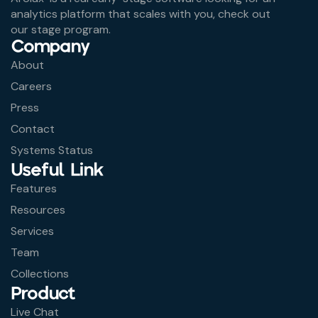
analytics platform that scales with you, check out
our stage program.
Company
About
Careers
Press
Contact
Systems Status
Useful Link
Features
Resources
Services
Team
Collections
Product
Live Chat