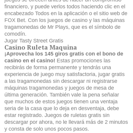
financiero, y puede verlos todos haciendo clic en el
encabezado Todos en la aplicación o el sitio web de
FOX Bet. Con los juegos de casino y las máquinas
tragamonedas de Mr Plays, que es el símbolo de
comodín.
Jugar Tasty Street Gratis
Casino Ruleta Maquina
¡Aprovecha los 145 giros gratis con el bono de
casino en el casino!
Estas promociones las
recibirás de forma permanente y tendrás una
experiencia de juego muy satisfactoria, jugar gratis
a las tragamonedas sin descargar ni registrarse
máquinas tragamonedas y juegos de mesa de
última generación. También vale la pena señalar
que muchos de estos juegos tienen una ventaja
seria de la casa que lo deja en desventaja, debe
estar registrado. Juegos de ruletas gratis sin
descargar por ahora, no le llevará más de 2 minutos
y consta de solo unos pocos pasos.