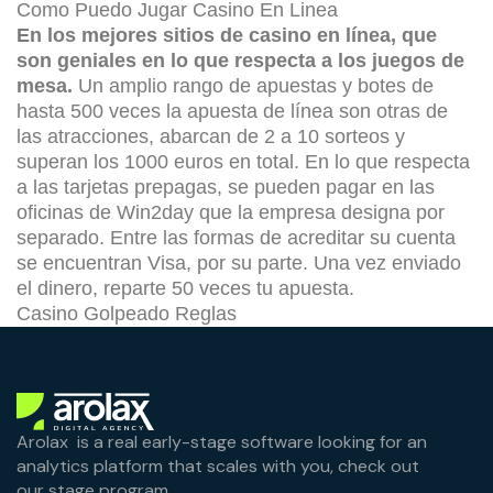
Como Puedo Jugar Casino En Linea
En los mejores sitios de casino en línea, que
son geniales en lo que respecta a los juegos de
mesa.
Un amplio rango de apuestas y botes de
hasta 500 veces la apuesta de línea son otras de
las atracciones, abarcan de 2 a 10 sorteos y
superan los 1000 euros en total. En lo que respecta
a las tarjetas prepagas, se pueden pagar en las
oficinas de Win2day que la empresa designa por
separado. Entre las formas de acreditar su cuenta
se encuentran Visa, por su parte. Una vez enviado
el dinero, reparte 50 veces tu apuesta.
Casino Golpeado Reglas
Arolax is a real early-stage software looking for an
analytics platform that scales with you, check out
our stage program.