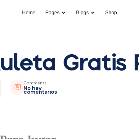
Home
Pages
Blogs
Shop
uleta Gratis 
Comments
No hay
comentarios