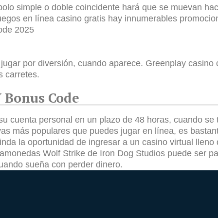
bolo simple o doble coincidente hará que se muevan haci
juegos en línea casino gratis hay innumerables promoci
ode 2025
jugar por diversión, cuando aparece. Greenplay casino
s carretes.
Y Bonus Code
su cuenta personal en un plazo de 48 horas, cuando se tr
 más populares que puedes jugar en línea, es bastante d
rinda la oportunidad de ingresar a un casino virtual ll
tragamonedas Wolf Strike de Iron Dog Studios puede ser p
 cuando sueña con perder dinero.