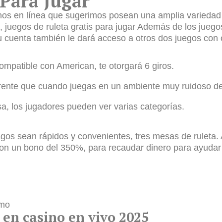
 Para Jugar
os en línea que sugerimos posean una amplia variedad d
 juegos de ruleta gratis para jugar Además de los jueg
u cuenta también le dará acceso a otros dos juegos con 
ompatible con American, te otorgará 6 giros.
ente que cuando juegas en un ambiente muy ruidoso de l
a, los jugadores pueden ver varias categorías.
gos sean rápidos y convenientes, tres mesas de ruleta
 con un bono del 350%, para recaudar dinero para ayudar
emo
 en casino en vivo 2025