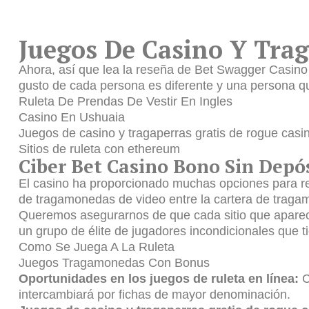
Juegos De Casino Y Trag
Ahora, así que lea la reseña de Bet Swagger Casino 
gusto de cada persona es diferente y una persona q
Ruleta De Prendas De Vestir En Ingles
Casino En Ushuaia
Juegos de casino y tragaperras gratis de rogue casi
Sitios de ruleta con ethereum
Ciber Bet Casino Bono Sin Depós
El casino ha proporcionado muchas opciones para re
de tragamonedas de video entre la cartera de trag
Queremos asegurarnos de que cada sitio que aparece 
un grupo de élite de jugadores incondicionales que ti
Como Se Juega A La Ruleta
Juegos Tragamonedas Con Bonus
Oportunidades en los juegos de ruleta en línea:
C
intercambiará por fichas de mayor denominación.