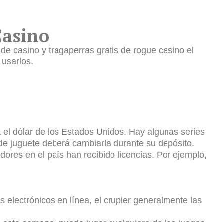
Casino
e casino y tragaperras gratis de rogue casino el
 usarlos.
el dólar de los Estados Unidos. Hay algunas series
e juguete deberá cambiarla durante su depósito.
ores en el país han recibido licencias. Por ejemplo,
 electrónicos en línea, el crupier generalmente las