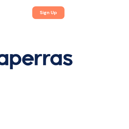
Sign Up
aperras