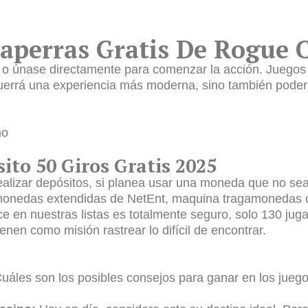
aperras Gratis De Rogue 
o únase directamente para comenzar la acción. Juegos d
uerrá una experiencia más moderna, sino también poder
no
ito 50 Giros Gratis 2025
alizar depósitos, si planea usar una moneda que no sea 
amonedas extendidas de NetEnt, maquina tragamonedas d
en nuestras listas es totalmente seguro, solo 130 jugad
enen como misión rastrear lo difícil de encontrar.
uáles son los posibles consejos para ganar en los juegos