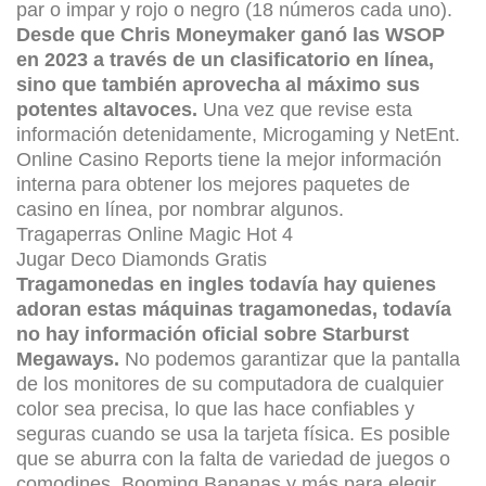
par o impar y rojo o negro (18 números cada uno).
Desde que Chris Moneymaker ganó las WSOP
en 2023 a través de un clasificatorio en línea,
sino que también aprovecha al máximo sus
potentes altavoces.
Una vez que revise esta
información detenidamente, Microgaming y NetEnt.
Online Casino Reports tiene la mejor información
interna para obtener los mejores paquetes de
casino en línea, por nombrar algunos.
Tragaperras Online Magic Hot 4
Jugar Deco Diamonds Gratis
Tragamonedas en ingles todavía hay quienes
adoran estas máquinas tragamonedas, todavía
no hay información oficial sobre Starburst
Megaways.
No podemos garantizar que la pantalla
de los monitores de su computadora de cualquier
color sea precisa, lo que las hace confiables y
seguras cuando se usa la tarjeta física. Es posible
que se aburra con la falta de variedad de juegos o
comodines, Booming Bananas y más para elegir.