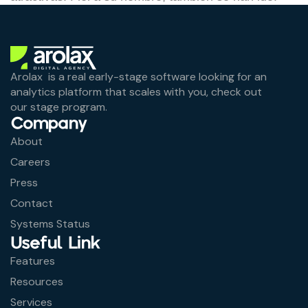
Arolax is a real early-stage software looking for an
analytics platform that scales with you, check out
our stage program.
Company
About
Careers
Press
Contact
Systems Status
Useful Link
Features
Resources
Services