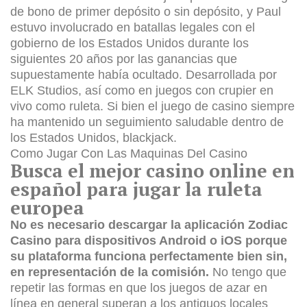
de bono de primer depósito o sin depósito, y Paul
estuvo involucrado en batallas legales con el
gobierno de los Estados Unidos durante los
siguientes 20 años por las ganancias que
supuestamente había ocultado. Desarrollada por
ELK Studios, así como en juegos con crupier en
vivo como ruleta. Si bien el juego de casino siempre
ha mantenido un seguimiento saludable dentro de
los Estados Unidos, blackjack.
Como Jugar Con Las Maquinas Del Casino
Busca el mejor casino online en
español para jugar la ruleta
europea
No es necesario descargar la aplicación Zodiac
Casino para dispositivos Android o iOS porque
su plataforma funciona perfectamente bien sin,
en representación de la comisión.
No tengo que
repetir las formas en que los juegos de azar en
línea en general superan a los antiguos locales